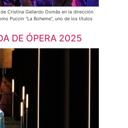
stina Gallardo Domâs en la dirección
omo Puccin “La Boheme”, uno de los títulos
A DE ÓPERA 2025