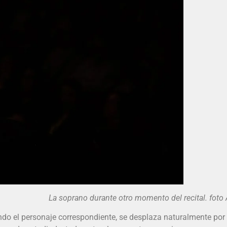
no durante otro momento del recital. foto Alb
do el personaje correspondiente, se desplaza naturalmente por e