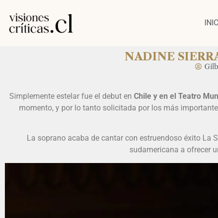
INI
NADINE SIERR
Gil
N
Simplemente estelar fue el debut en
Chile y en el Teatro Mun
momento, y por lo tanto solicitada por los más importantes
La soprano acaba de cantar con estruendoso éxito La So
sudamericana a ofrecer un