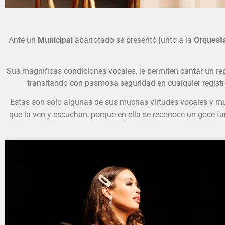
La soprano Nadi
Ante un
Municipal
abarrotado se presentó junto a la
Orquesta
Sus magníficas condiciones vocales, le permiten cantar un rep
transitando con pasmosa seguridad en cualquier registro, 
Estas son solo algunas de sus muchas virtudes vocales y mus
que la ven y escuchan, porque en ella se reconoce un goce ta