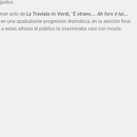
agudos.
rimer acto de
La Traviata
de
Verdi,
“
È strano…. Ah fors´é lui….
 en una apabullante progresión dramática, en la sección final
 a estas alturas el público la ovacionaba casi con locura.