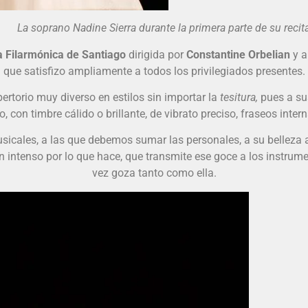
ne Sierra durante la primera parte de su recital. f
 Filarmónica de Santiago
dirigida por
Constantine Orbelian
y a
que satisfizo ampliamente a todos los privilegiados presentes.
ertorio muy diverso en estilos sin importar la
tesitura,
pues a su
con timbre cálido o brillante, de vibrato preciso, fraseos inter
icales, a las que debemos sumar las personales, a su belleza 
n intenso por lo que hace, que transmite ese goce a los instru
vez goza tanto como ella.