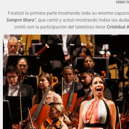
vieni 
Finalizó la primera parte mostrando toda su enorme capacida
Sempre libera”
, que cantó y actuó mostrando todas las dudas
contó con la participación del talentoso
tenor
Cristóbal 