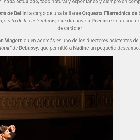
 nada estudiado, todo natural y espontaneo y siempre en compli
rma de
Bellini
a cargo de una brillante
Orquesta Filarmónica de 
quisito de las coloraturas,
que dio paso a
Puccini
con un aria d
de carácter.
an Wagorn
quien además es uno de los directores asistentes del
luna”
de
Debussy
, que permitió a
Nadine
un pequeño descanso.