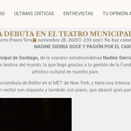
CIO
ÚLTIMAS CRÍTICAS
ENTREVISTAS
TU OPINIÓN 
A DEBUTA EN EL TEATRO MUNICIPAL
berto Ponce Vera
noviembre 28, 2025
2:55 am
No hay come
ADINE SIERRA GOCE Y PASIÓN POR EL CANT
icipal de Santiago,
de la
soprano
estadounidense
Nadine Sierra
 teatros del mundo, la que llegó gracias a la gestión de la Fun
artístico cultural en nuestro país.
námbula de Bellini en el MET de New York, y tiene una intensa 
 recital con orquesta y también con piano, que abarcó gran parte