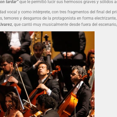
non tardar”
que le permitió lucir sus hermosos graves y sólidos 
d vocal y como intérprete, con tres fragmentos del final del p
, temores y desgarros de la protagonista en forma electrizante,
Alvarez
, que cantó muy
musicalmente
desde fuera del escenario,