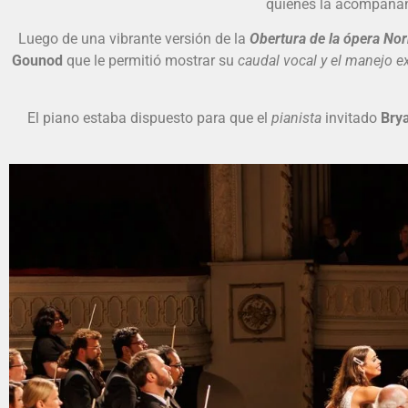
quienes la acompañan,
Luego de una vibrante versión de la
Obertura de la ópera No
Gounod
que le permitió mostrar su
caudal vocal y el manejo ex
El piano estaba dispuesto para que el
pianista
invitado
Bry