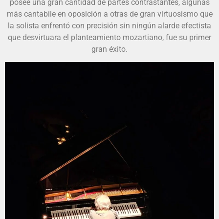
posee una gran cantidad de partes contrastantes, algunas
más cantabile en oposición a otras de gran virtuosismo que
la solista enfrentó con precisión sin ningún alarde efectista
que desvirtuara el planteamiento mozartiano, fue su primer
gran éxito.