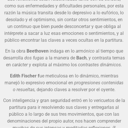
como sus enfermedades y dificultades personales, por esta
razón la música transita desde lo depresivo a lo eufórico, lo
desolado y el optimismo, sin contar otros sentimientos, en
un continuo que bien puede desconcertar y que obliga al
intérprete a sacar a luz esas emociones o sentimientos, y al
público encontrar las claves a veces ocultas en la partitura.
En la obra
Beethoven
indaga en lo
armónico
al tiempo que
desarrolla
dos fugas
a la manera de
Bach
, y contrasta temas
en
carácter
y explota al máximo los
contrastes dinámicos.
Edith Fischer f
ue meticulosa en lo dinámico, mientras
manejó lo expresivo emocional en
progresiones contenidas
o resueltas,
dejando claves a resolver por el oyente.
Con inteligencia y gran seguridad entró en lo vericuetos de la
partitura para ir resolviendo sus claves y entregarlas al
público a lo largo de sus tres movimientos, que con las
denominaciones del propio autor, nos hacen comprender
muchas de sus intensas y meditadas reflexiones. (
I