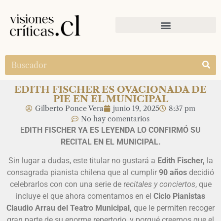
EDITH FISCHER ES OVACIONADA DE
PIE EN EL MUNICIPAL
Gilberto Ponce Vera
junio 19, 2025
8:37 pm
No hay comentarios
E
DITH FISCHER YA ES LEYENDA LO CONFIRMÓ SU
RECITAL EN EL MUNICIPAL.
Sin lugar a dudas, este titular no gustará a
Edith Fischer,
la
consagrada pianista chilena que al cumplir
90 años
decidió
celebrarlos con con una serie de r
ecitales y conciertos
, que
incluye el que ahora comentamos en el
Ciclo Pianistas
Claudio Arrau del Teatro Municipal,
que le permiten recoger
gran parte de su enorme repertorio, y porqué creemos que el