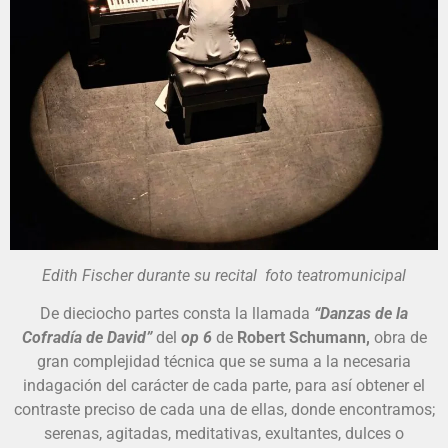
Edith Fischer durante su recital foto teatromunicipal
De dieciocho partes consta la llamada
“Danzas de la
Cofradía de David”
del
op 6
de
Robert Schumann,
obra de
gran complejidad técnica que se suma a la necesaria
indagación del carácter de cada parte, para así obtener el
contraste preciso de cada una de ellas, donde encontramos;
serenas, agitadas, meditativas, exultantes, dulces o