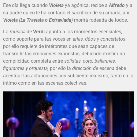
Ese día llega cuando
Violeta
ya agónica, recibe a
Alfredo
y a
su padre quien le ha contado el sacrificio de su amada, ahí
Violeta
(
La Traviata o Extraviada
)
morirá rodeada de todos.
La
música
de
Verdi
apunta a los momentos esenciales,
como soporte para las voces en
arias, dúos y concertatos
,
por ello requiere de intérpretes que sean capaces de
transmitir las emociones expuestas, debiendo existir una
complicidad completa entre
solistas, coro, bailarines,
figurantes y orquesta,
por ello la
dirección de escena
debe
acentuar las actuaciones con suficiente realismo, tanto en lo
íntimo como en las escenas colectivas.