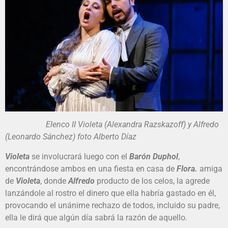
Elenco II Violeta (Alexandra Razskazoff) y Alfredo
(Leonardo Sánchez) foto Alberto Díaz
Violeta
se involucrará luego con el
Barón Duphol
,
encontrándose ambos en una fiesta en casa de
Flora.
amiga
de
Violeta
, donde
Alfredo
producto de los celos, la agrede
lanzándole al rostro el dinero que ella habría gastado en él,
provocando el unánime rechazo de todos, incluido su padre,
ella le dirá que algún día sabrá la razón de aquello.