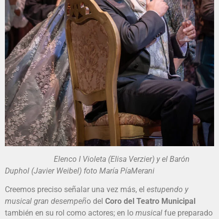
Elenco I Violeta (Elisa Verzier) y el Barón
Duphol (Javier Weibel) foto María PíaMerani
Creemos preciso señalar una vez más, el
estupendo y
musical gran desempeñ
o del
Coro del Teatro Municipal
también en su rol como actores; en lo
musical
fue preparado