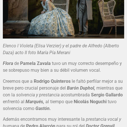
Elenco I Violeta (Elisa Verzier) y el padre de Alfredo (Alberto
Daza) acto II foto María Pía Merani
Flora
de
Pamela Zavala
tuvo un muy correcto desempeño y
se sobrepuso muy bien a su débil volumen vocal.
Creemos que a
Rodrigo Quinteros
le faltó perfilar mejor a su
breve pero crucial personaje del
Barón Duphol,
mientras que
con la
solvencia y prestancia
acostumbrada
Sergio Gallardo
enfrentó al
Marqués,
al tiempo que
Nicolás Noguchi
tuvo
solvencia como
Gastón.
Además encontramos muy interesante la
prestancia vocal y
humana
de
Pedro Alarcón
para su rol del
Doctor Grenvil.