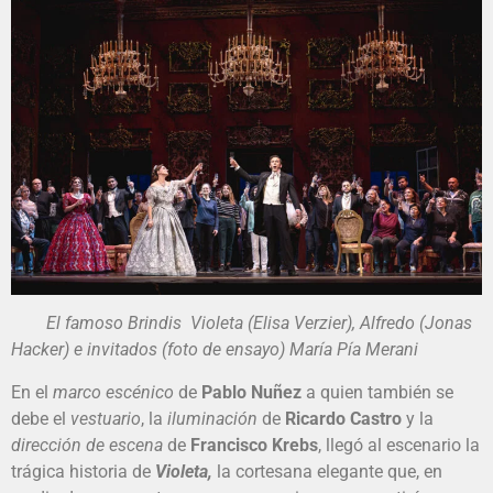
El famoso Brindis Violeta (Elisa Verzier), Alfredo (Jonas
Hacker) e invitados (foto de ensayo) María Pía Merani
En el
marco escénico
de
Pablo Nuñez
a quien también se
debe el
vestuario
, la
iluminación
de
Ricardo Castro
y la
dirección de escena
de
Francisco Krebs
, llegó al escenario la
trágica historia de
Violeta,
la cortesana elegante que, en