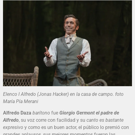
Elenco I Alfredo (Jonas Hacker) en la casa de campo. foto
María Pía Merani
Alfredo Daza
barítono
fue
Giorgio Germont el padre de
Alfredo
, su voz corre con facilidad y su
canto es bastante
expresivo
y como es un buen actor, el público lo premió con
grandes aplausos, sus mejores momentos fueron las