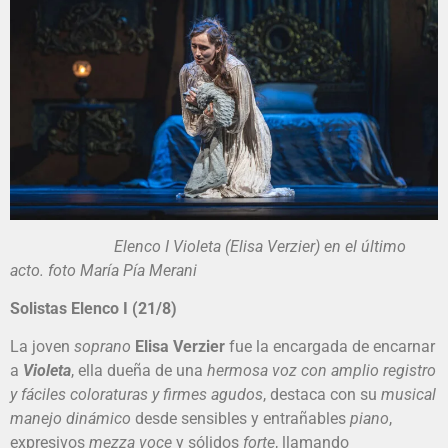
Elenco I Violeta (Elisa Verzier) en el último
acto. foto María Pía Merani
Solistas Elenco I (21/8)
La joven
soprano
Elisa Verzier
fue la encargada de encarnar
a
Violeta
, ella dueña de una
hermosa voz con amplio registro
y fáciles coloraturas y firmes agudos
, destaca con su
musical
manejo dinámico
desde sensibles y entrañables
piano
,
expresivos
mezza voce
y sólidos
forte
, llamando