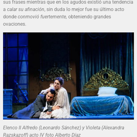
sus frases mientras que en los agudos existió una tendencia
a
calar su afinación
, sin duda lo mejor fue su último acto
donde
conmovió fuertemente,
obteniendo grandes
ovaciones.
Elenco II Alfredo (Leonardo Sánchez) y Violeta (Alexandra
Razskazoff) acto IV foto Alberto Díaz