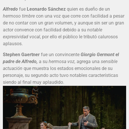
Alfredo
fue
Leonardo Sánchez
quien es dueño de un
hermoso timbre
con una voz que corre con facilidad a pesar
de no contar con un gran volumen, y aunque sin ser un gran
actor convence con facilidad debido a su
notable
expresividad vocal
, por ello el público le tributó calurosos
aplausos.
Stephen Gaertner
fue un convincente
Giorgio Germont el
padre de Alfredo,
a su
hermosa voz,
agrega una
sensible
actuación
que muestra los estados emocionales de su
personaje, su segundo acto tuvo notables características
siendo al final muy aplaudido.