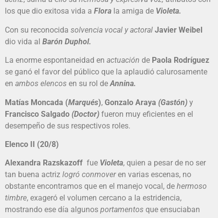
los que dio exitosa vida a
Flora
la amiga de
Violeta.
Con su reconocida
solvencia vocal y actoral
Javier Weibel
dio vida al
Barón Duphol.
La enorme espontaneidad en
actuación
de
Paola Rodríguez
se ganó el favor del público que la aplaudió calurosamente
en
ambos elencos
en su rol de
Annina.
Matías Moncada (
Marqués
)
,
Gonzalo Araya
(Gastón)
y
Francisco Salgado
(Doctor)
fueron muy eficientes en el
desempeño de sus respectivos roles.
Elenco II (20/8)
Alexandra Razskazoff
fue
Violeta
, quien a pesar de no ser
tan buena actriz
logró conmover
en varias escenas, no
obstante encontramos que en el manejo vocal, de
hermoso
timbre
, exageró el volumen cercano a la estridencia,
mostrando ese día algunos
portamentos
que ensuciaban