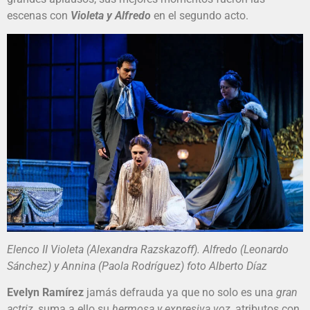
escenas con
Violeta y Alfredo
en el segundo acto.
Elenco II Violeta (Alexandra Razskazoff). Alfredo (Leonardo
Sánchez) y Annina (Paola Rodríguez) foto Alberto Díaz
Evelyn Ramírez
jamás defrauda ya que no solo es una
gran
actriz
, suma a ello su
hermosa y expresiva voz,
atributos con