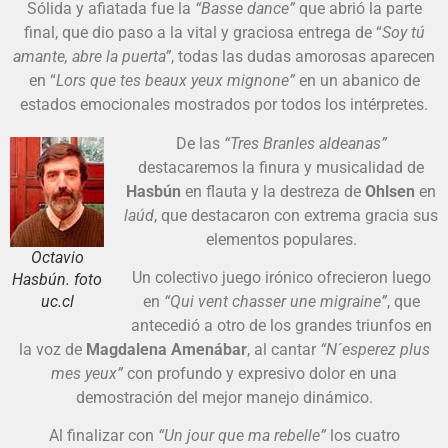
Sólida y afiatada fue la
“Basse dance”
que abrió la parte
final, que dio paso a la vital y graciosa entrega de “
Soy tú
amante, abre la puerta”
, todas las dudas amorosas aparecen
en “
Lors que tes beaux yeux mignone”
en un abanico de
estados emocionales mostrados por todos los intérpretes.
De las
“Tres Branles aldeanas”
destacaremos la finura y musicalidad de
Hasbún
en flauta y la destreza de
Ohlsen
en
laúd
, que destacaron con extrema gracia sus
elementos populares.
Octavio
Un colectivo juego irónico ofrecieron luego
Hasbún. foto
uc.cl
en
“Qui vent chasser une migraine”
, que
antecedió a otro de los grandes triunfos en
la voz de
Magdalena Amenábar
, al cantar
“N´esperez plus
mes yeux”
con profundo y expresivo dolor en una
demostración del mejor manejo dinámico.
Al finalizar con
“Un jour que ma rebelle”
los cuatro