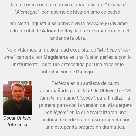
las mismas con que enfoca el graciosísimo
“Je suis d
´Alemagne”
, con asomo de histrionismo colectivo.
Una cierta inquietud se apreció en la
“Pavane y Gaillarde”
instrumental de
Adrián Le Roy,
la que desapareció con el
andar de la obra.
No olvidamos la musicalidad exquisita de “
Ma belle si ton
ame”
cantada por
Magdalena
en una fusión perfecta con lo
instrumental, obra fue antecedida por una excelente
introducción de
Gallego
.
Perfecta en su sutileza de
canto
acompañado por el
laúd
de
Ohlsen
, fue
“Si
jamais mon
ame blessée”
, para finalizar la
primera parte con la versión de
“Ma bergere
non légere”
en la que teatralizaron una
Oscar Ohlsen
historia de cortejo amoroso, marcada por
foto uc.cl
una estupenda progresión dramática.