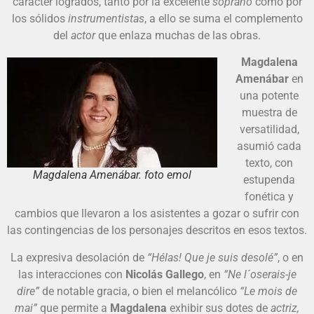
carácter logrados, tanto por la excelente
soprano
como por
los sólidos
instrumentistas
, a ello se suma el complemento
del
actor
que enlaza muchas de las obras.
Magdalena
Amenábar
en
una potente
muestra de
versatilidad,
asumió cada
texto, con
Magdalena Amenábar. foto emol
estupenda
fonética y
cambios que llevaron a los asistentes a gozar o sufrir con
las contingencias de los personajes descritos en esos textos.
La expresiva desolación de
“Hélas! Que je suis desolé”
, o en
las interacciones con
Nicolás
Gallego
, en
“Ne l´oserais-je
dire”
de notable gracia, o bien el melancólico
“Le mois de
mai”
que permite a
Magdalena
exhibir sus dotes de
actriz,