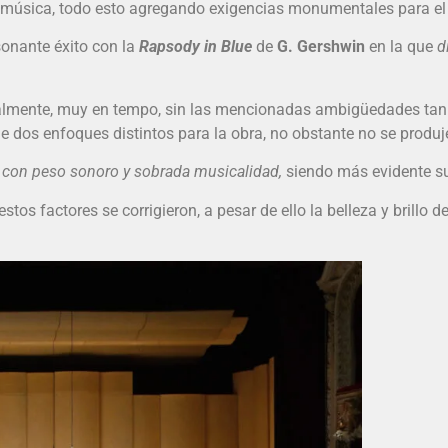
 música, todo esto agregando exigencias monumentales para el 
sonante éxito con la
Rapsody in Blue
de
G. Gershwin
en la que
d
rmalmente, muy en tempo, sin las mencionadas ambigüedades tan c
 dos enfoques distintos para la obra, no obstante no se produj
y con peso sonoro y sobrada musicalidad,
siendo más evidente su 
tos factores se corrigieron, a pesar de ello la belleza y brillo 