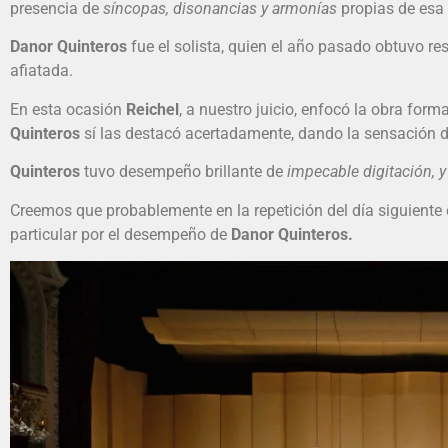
presencia de
síncopas, disonancias y armonías
propias de esa
Danor Quinteros
fue el solista, quien el año pasado obtuvo re
afiatada.
En esta ocasión
Reichel
, a nuestro juicio, enfocó la obra fo
Quinteros
sí las destacó acertadamente, dando la sensación de
Quinteros
tuvo desempeño brillante de
impecable digitación, 
Creemos que probablemente en la repetición del día siguiente es
particular por el desempeño de
Danor Quinteros.