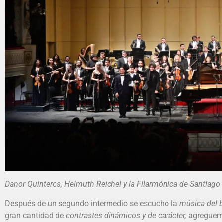
Danor Quinteros, Helmuth Reichel y la Filarmónica de Santiago
Después de un segundo intermedio se escucho la
música del b
gran cantidad de
contrastes dinámicos y de carácter,
agreguemo