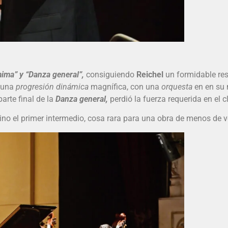
ima” y “Danza general”,
consiguiendo
Reichel
un formidable resu
 una
progresión dinámica
magnífica, con una
orquesta
en en su 
arte final de la
Danza general,
perdió la fuerza requerida en el c
ino el primer intermedio, cosa rara para una obra de menos de v