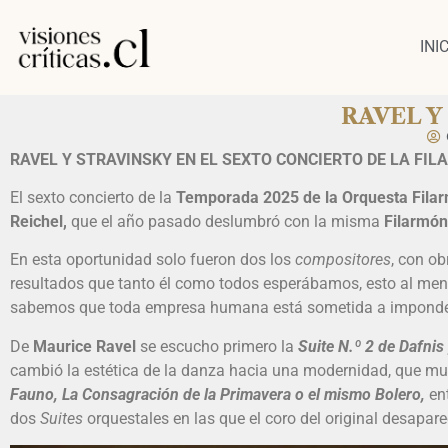
INI
RAVEL 
RAVEL Y STRAVINSKY EN EL SEXTO CONCIERTO DE LA FIL
El sexto concierto de la
Temporada 2025 de la Orquesta Filar
Reichel,
que el año pasado deslumbró con la misma
Filarmón
En esta oportunidad solo fueron dos los
compositores
, con o
resultados que tanto él como todos esperábamos, esto al meno
sabemos que toda empresa humana está sometida a imponde
De
Maurice Ravel
se escucho primero la
Suite N.º 2 de Dafnis 
cambió la estética de la danza hacia una modernidad, que mu
Fauno, La Consagración de la Primavera o el mismo Bolero,
en
dos
Suites
orquestales en las que el coro del original desapare