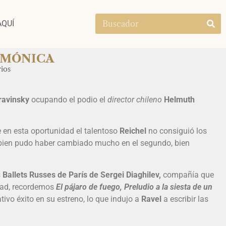
AQUÍ
RMÓNICA
ios
ravinsky
ocupando el podio el
director chileno
Helmuth
en esta oportunidad el talentoso
Reichel
no consiguió los
bien pudo haber cambiado mucho en el segundo, bien
s
Ballets Russes de París de Sergei Diaghilev,
compañía que
idad, recordemos
El pájaro de fuego, Preludio a la siesta de un
tivo éxito en su estreno, lo que indujo a
Ravel
a escribir las