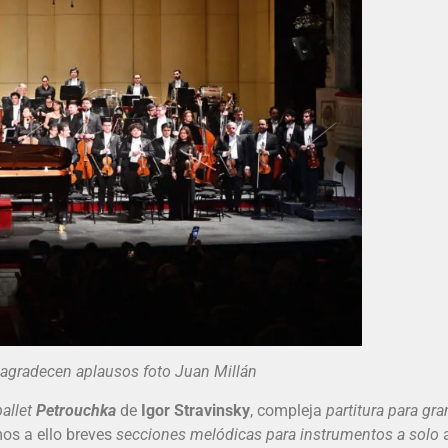
 agradecen aplausos foto Juan Millán
allet
Petrouchka
de
Igor Stravinsky
, compleja
partitura para gr
s a ello breves
secciones melódicas para instrumentos a solo
a