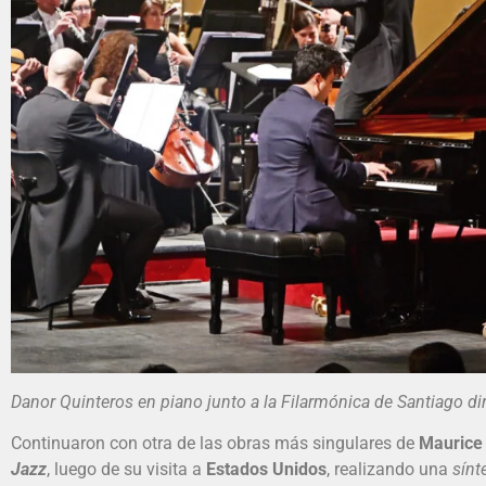
Danor Quinteros en piano junto a la Filarmónica de Santiago di
Continuaron con otra de las obras más singulares de
Maurice
Jazz
, luego de su visita a
Estados Unidos
, realizando una
sínt