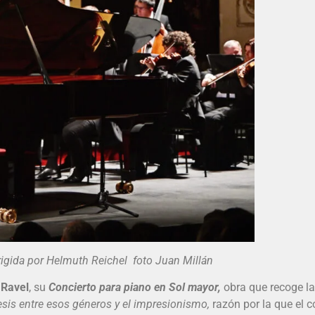
rigida por Helmuth Reichel foto Juan Millán
 Ravel
, su
Concierto para piano en Sol mayor,
obra que recoge l
esis entre esos géneros y el impresionismo,
razón por la que el 