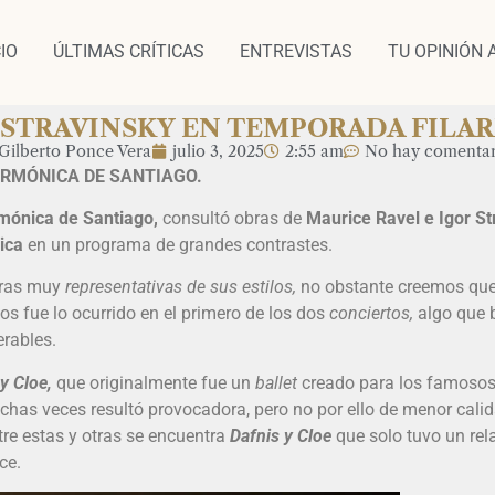
CIO
ÚLTIMAS CRÍTICAS
ENTREVISTAS
TU OPINIÓN 
Y STRAVINSKY EN TEMPORADA FILA
Gilberto Ponce Vera
julio 3, 2025
2:55 am
No hay comentar
ARMÓNICA DE SANTIAGO.
mónica de Santiago,
consultó obras de
Maurice Ravel e Igor St
ica
en un programa de grandes contrastes.
bras muy
representativas de sus estilos,
no obstante creemos que 
s fue lo ocurrido en el primero de los dos
conciertos,
algo que 
rables.
y Cloe,
que originalmente fue un
ballet
creado para los famoso
chas veces resultó provocadora, pero no por ello de menor cal
tre estas y otras se encuentra
Dafnis y Cloe
que solo tuvo un rela
ce.