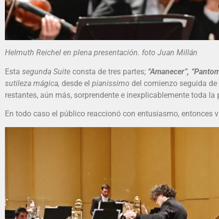
Helmuth Reichel en plena presentación. foto Juan Millán
Esta
segunda Suite
consta de tres partes;
“Amanecer”, “Pantom
sutileza mágica,
desde el
pianissimo
del comienzo seguida de
restantes, aún más, sorprendente e inexplicablemente toda la p
En todo caso el público reaccionó con entusiasmo, entonces v