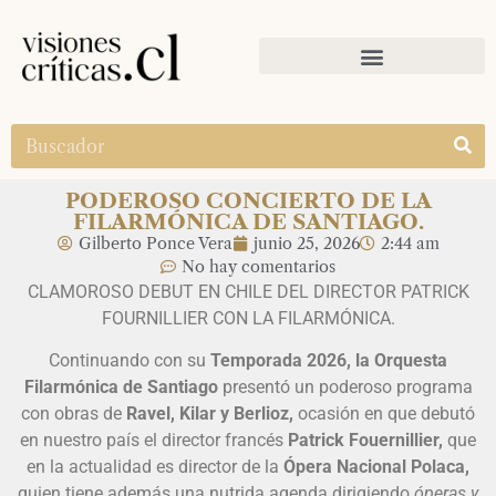
PODEROSO CONCIERTO DE LA
FILARMÓNICA DE SANTIAGO.
Gilberto Ponce Vera
junio 25, 2026
2:44 am
No hay comentarios
CLAMOROSO DEBUT EN CHILE DEL DIRECTOR PATRICK
FOURNILLIER CON LA FILARMÓNICA.
Continuando con su
Temporada 2026, la Orquesta
Filarmónica de Santiago
presentó un poderoso programa
con obras de
Ravel, Kilar y Berlioz,
ocasión en que debutó
en nuestro país el director francés
Patrick Fouernillier,
que
en la actualidad es director de la
Ópera Nacional Polaca,
quien tiene además una nutrida agenda dirigiendo
óperas y