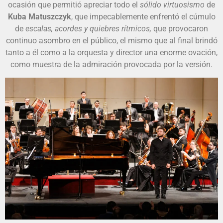
ocasión que permitió apreciar todo el
sólido virtuosismo
de
Kuba Matuszczyk
, que impecablemente enfrentó el cúmulo
de
escalas, acordes y quiebres rítmicos,
que provocaron
continuo asombro en el público, el mismo que al final brindó
tanto a él como a la orquesta y director una enorme ovación,
como muestra de la admiración provocada por la versión.