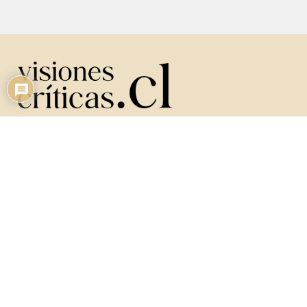
Críticas de Ópera, Ballet y Conciertos.
CONTACTO
Email: gilbertoponcevera@gmail.com
Tel: +56 232 532 470
GILBERTO PONCE VERA
Apasionado Profesor de Historia de la Música, Historia de la Cultura y
Estética.