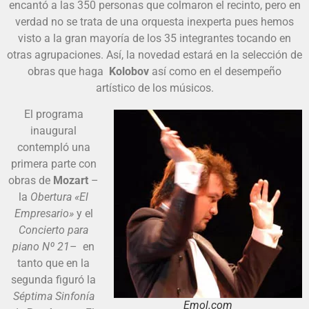
encantó a las 350 personas que colmaron el recinto, pero en
verdad no se trata de una orquesta inexperta pues hemos
visto a la gran mayoría de los 35 integrantes tocando en
otras agrupaciones. Así, la novedad estará en la selección de
obras que haga
Kolobov
así como en el desempeño
artístico de los músicos.
El programa
inaugural
contempló una
primera parte con
obras de
Mozart
–
la
Obertura «El
Empresario»
y el
Concierto
para
piano Nº 21
– en
tanto que en la
segunda figuró la
Séptima Sinfonía
Emol.com