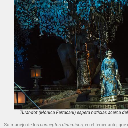
Turandot (Mónica Ferracani) espera noticias acerca del 
Su manejo de los
conceptos dinámicos,
en el tercer acto, que