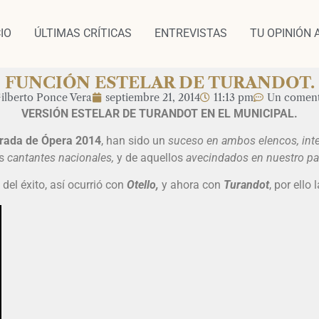
CIO
ÚLTIMAS CRÍTICAS
ENTREVISTAS
TU OPINIÓN 
FUNCIÓN ESTELAR DE TURANDOT.
ilberto Ponce Vera
septiembre 21, 2014
11:13 pm
Un coment
VERSIÓN ESTELAR DE TURANDOT EN EL MUNICIPAL.
ada de Ópera 2014
, han sido un
suceso en ambos elencos, inter
os
cantantes nacionales,
y de aquellos
avecindados en nuestro pa
el éxito, así ocurrió con
Otello,
y ahora con
Turandot
, por ell