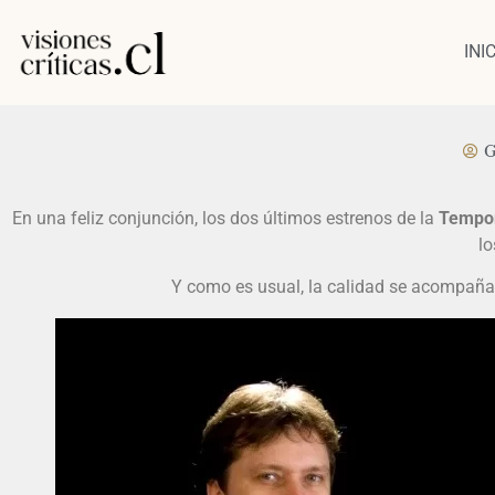
INI
G
En una feliz conjunción, los dos últimos estrenos de la
Tempor
l
Y como es usual, la calidad se acompaña d