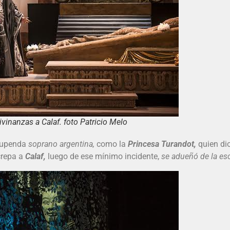
vinanzas a Calaf. foto Patricio Melo
tupenda
soprano argentina,
como la
Princesa Turandot,
quien di
crepa a
Calaf,
luego de ese mínimo incidente,
se adueñó de la es