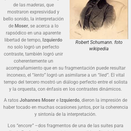
de las
maderas
, que
mostraron expresividad y
bello sonido, la interpretación
de
Moser
, se acerca a lo
rapsódico en una aparente
libertad de tempo,
Izquierdo
Robert Schumann. foto
no solo logró un perfecto
wikipedia
contraste, también logró unir
coherentemente un
acompañamiento que en su fragmentación puede resultar
inconexo, el “
lento”
logró un asimilarse a un
“lied”.
El vital
tempo del tercero mostró un diálogo perfecto entre el solista
y la orquesta, con énfasis en los contrastes dinámicos.
A ratos
Johannes Moser
e
Izquierdo
, dieron la impresión de
haber tocado en muchas ocasiones juntos, por la coherencia
y sintonía de la interpretación.
Los
“encore”
–dos fragmentos de una de las suites para