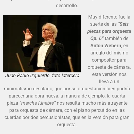
desarrollo.
Muy diferente fue la
suerte de las
“Seis
piezas para orquesta
Op. 6”
también de
Anton Webern
, en
arreglo del mismo
compositor para
orquesta de cámara,
esta versión nos
Juan Pablo Izquierdo. foto latercera
lleva a un
minimalismo desolado, que por su orquestación bien podría
parecer una obra nueva, a manera de ejemplo, la cuarta
pieza
“marcha fúnebre”
nos resulta mucho más atrayente
para orquesta de cámara, con el piano percutido en las
cuerdas por dos percusionistas, que en la versión para gran
orquesta.