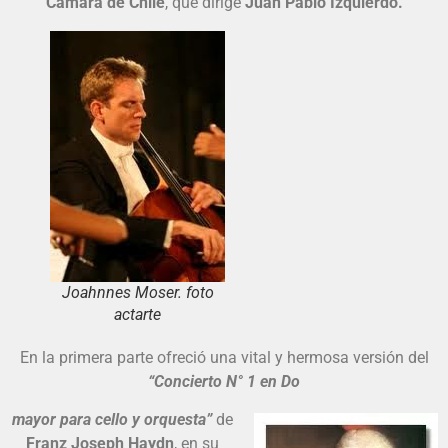
Cámara de Chile
, que dirige
Juan Pablo Izquierdo.
Joahnnes Moser. foto
actarte
En la primera parte ofreció una vital y hermosa versión del
“Concierto N° 1 en Do
mayor para cello y orquesta”
de
Franz Joseph Haydn
, en su