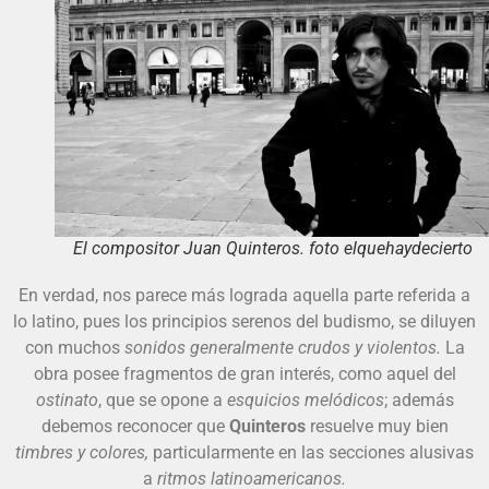
El compositor Juan Quinteros. foto elquehaydecierto
En verdad, nos parece más lograda aquella parte referida a
lo latino, pues los principios serenos del budismo, se diluyen
con muchos
sonidos generalmente crudos y violentos.
La
obra posee fragmentos de gran interés, como aquel del
ostinato
, que se opone a
esquicios melódicos
; además
debemos reconocer que
Quinteros
resuelve muy bien
timbres y colores,
particularmente en las secciones alusivas
a
ritmos latinoamericanos.