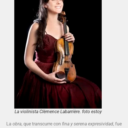
La violinista Clèmence Labarrière. foto estoy
La
obra
, que transcurre con
fina y serena expresividad
, fue