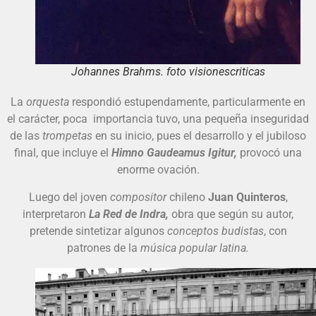
Johannes Brahms. foto visionescriticas
La
orquesta
respondió estupendamente, particularmente en
el carácter, poca importancia tuvo, una pequeña inseguridad
de las
trompetas
en su inicio, pues el desarrollo y el jubiloso
final, que incluye el
Himno Gaudeamus Igitur,
provocó una
enorme ovación.
Luego del joven
compositor
chileno
Juan Quinteros
,
interpretaron
La Red de Indra,
obra que según su autor,
pretende sintetizar algunos
conceptos budistas
, con
patrones de la
música popular latina.