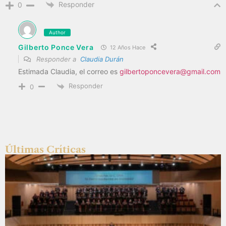
Responder
0
Author
Gilberto Ponce Vera
12 Años Hace
Responder a
Claudia Durán
Estimada Claudia, el correo es
gilbertoponcevera@gmail.com
Responder
0
Últimas Críticas