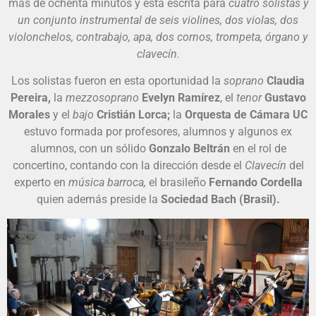
más de ochenta minutos y está escrita para
cuatro solistas y
un conjunto instrumental de seis violines, dos violas, dos
violonchelos, contrabajo, apa, dos cornos, trompeta, órgano y
clavecín.
Los solistas fueron en esta oportunidad la
soprano
Claudia
Pereira,
la
mezzosoprano
Evelyn Ramírez
, el
tenor
Gustavo
Morales
y el
bajo
Cristián Lorca;
la
Orquesta de Cámara UC
estuvo formada por profesores, alumnos y algunos ex
alumnos, con un sólido
Gonzalo Beltrán
en el rol de
concertino, contando con la dirección desde el
Clavecín
del
experto en
música barroca,
el brasileño
Fernando Cordella
quien además preside la
Sociedad Bach (Brasil).