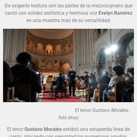
De exigente tesitura son las partes de la
mezzosoprano
que
cantó con solidez estilística y hermosa voz
Evelyn Ramírez
en una muestra más de su versatilidad.
El tenor Gustavo Morales.
foto imuc
El
tenor
Gustavo Morales
exhibió una estupenda línea de
canto, atacando con seguridad los numerosos agudos,