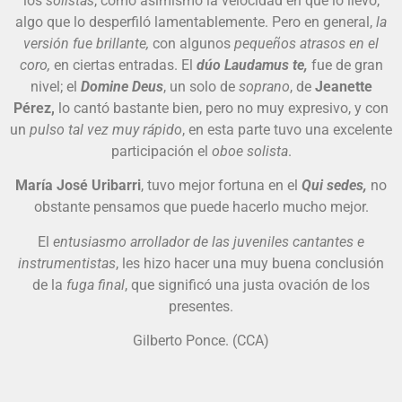
los
solistas
, como asimismo la velocidad en que lo llevó,
algo que lo desperfiló lamentablemente. Pero en general,
la
versión fue brillante,
con algunos
pequeños atrasos en el
coro,
en ciertas entradas. El
dúo Laudamus te,
fue de gran
nivel; el
Domine Deus
, un solo de
soprano
, de
Jeanette
Pérez,
lo cantó bastante bien, pero no muy expresivo, y con
un
pulso tal vez muy rápido
, en esta parte tuvo una excelente
participación el
oboe solista
.
María José Uribarri
, tuvo mejor fortuna en el
Qui sedes,
no
obstante pensamos que puede hacerlo mucho mejor.
El
entusiasmo arrollador de las juveniles cantantes e
instrumentistas
, les hizo hacer una muy buena conclusión
de la
fuga final
, que significó una justa ovación de los
presentes.
Gilberto Ponce. (CCA)