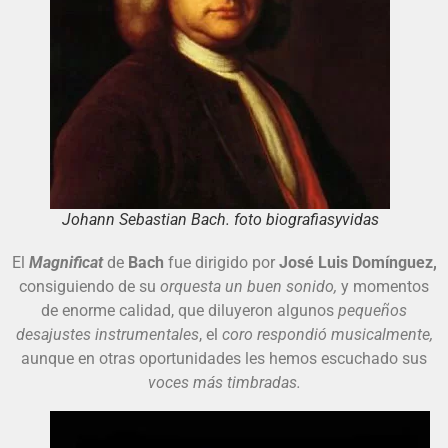
Johann Sebastian Bach. foto biografiasyvidas
El
Magnificat
de
Bach
fue dirigido por
José Luis Domínguez,
consiguiendo de su
orquesta un buen sonido,
y momentos
de enorme calidad, que diluyeron algunos
pequeños
desajustes instrumentales
, el
coro respondió musicalmente,
aunque en otras oportunidades les hemos escuchado sus
voces más timbradas.