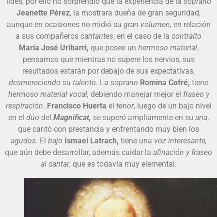
lides, por ello no sorprendió que la experiencia de la
soprano
Jeanette Pérez
, la mostrara dueña de gran seguridad,
aunque en ocasiones no midió su
gran volumen,
en relación
a sus compañeros
cantantes
; en el caso de la
contralto
María José Uribarri,
que posee un
hermoso material
,
pensamos que mientras no supere los nervios, sus
resultados estarán por debajo de sus expectativas,
desmereciendo su talento
. La
soprano
Romina Cofré,
tiene
hermoso material vocal,
debiendo manejar mejor el
fraseo y
respiración
.
Francisco Huerta
el
tenor
, luego de un bajo nivel
en el
dúo
del
Magnificat,
se superó ampliamente en su
aria
,
que cantó con prestancia y enfrentando muy bien los
agudos
. El
bajo
Ismael Latrach,
tiene una
voz interesante,
que aún debe desarrollar, además cuidar la
afinación y fraseo
al cantar
, que es todavía muy elemental.