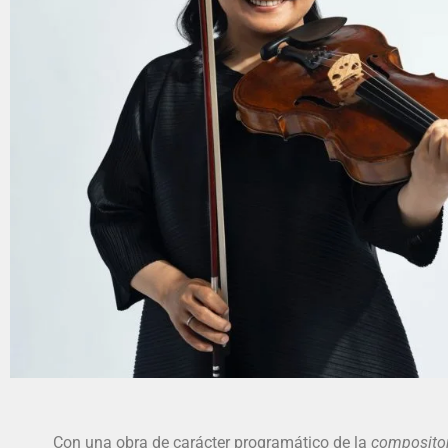
La in
Con una obra de carácter programático de la
composito