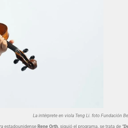
térprete en viola Teng Li. foto Fundación Bee
ra
estadounidense
Rene Orth
, siguió el programa, se trata de
“De