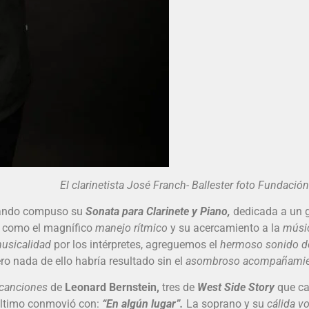
netista José Franch- Ballester foto Fundación 
uando compuso su
Sonata para Clarinete y Piano,
dedicada a un gr
, como el magnífico
manejo rítmico
y su acercamiento a la
músi
usicalidad
por los intérpretes, agreguemos el
hermoso sonido del
ro nada de ello habría resultado sin el
asombroso acompañamien
 canciones
de
Leonard Bernstein,
tres de
West Side Story
que ca
último conmovió con:
“En algún lugar”.
La soprano y su
cálida v