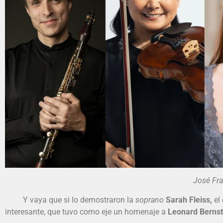
José Franch- B
Y vaya que si lo demostraron la
soprano
Sarah Fleiss,
el
interesante, que tuvo como eje un homenaje a
Leonard Bernst