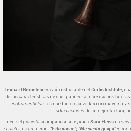
El clari
Leonard Bernstein
era aún estudiante del
Curtis Institute
, c
de las características de sus grandes composiciones futuras
instrumentistas
, las que fueron salvadas con maestría y
m
articulaciones
de la mejor factura, pe
Luego el
pianista
acompañó a la
soprano
Sara Fleiss
en
seis
carácter
, estas fueron:
“Esta noche”; “Me siento guapa”
y por 