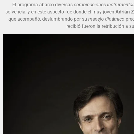
El programa abarcó diversas
combinaciones instrumental
solvencia, y en este aspecto fue donde el muy joven
Adrián 
que acompañó, deslumbrando por su
manejo dinámico
prec
recibió fueron la retribución a 