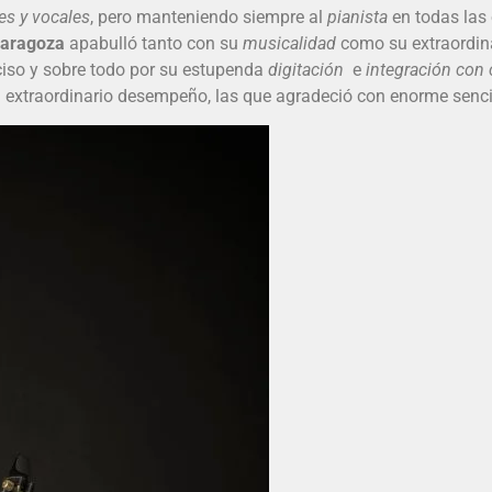
es y vocales
, pero manteniendo siempre al
pianista
en todas las 
Zaragoza
apabulló tanto con su
musicalidad
como su extraordin
iso y sobre todo por su estupenda
digitación
e
integración con 
su extraordinario desempeño, las que agradeció con enorme senci