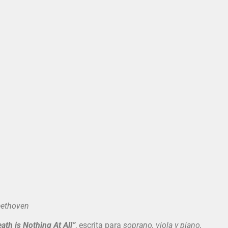
thoven
ath is Nothing At All”
, escrita para
soprano, viola y piano,