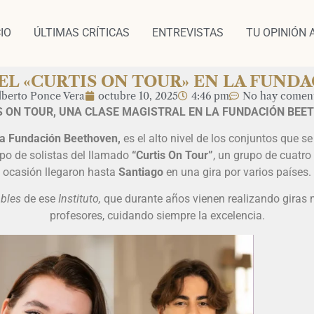
CIO
ÚLTIMAS CRÍTICAS
ENTREVISTAS
TU OPINIÓN 
EL «CURTIS ON TOUR» EN LA FUND
lberto Ponce Vera
octubre 10, 2025
4:46 pm
No hay coment
 ON TOUR, UNA CLASE MAGISTRAL EN LA FUNDACIÓN BEE
a Fundación Beethoven,
es el alto nivel de los conjuntos que s
upo de solistas del llamado
“Curtis On Tour”
, un grupo de cuatro
ocasión llegaron hasta
Santiago
en una gira por varios países.
bles
de ese
Instituto,
que durante años vienen realizando giras 
profesores, cuidando siempre la excelencia.