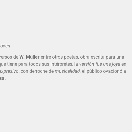
oven
versos de
W. Müller
entre otros poetas, obra escrita para una
e tiene para todos sus intérpretes, la
versión fue una joya
en
expresivo
, con derroche de
musicalidad,
el público ovacionó a
sa.