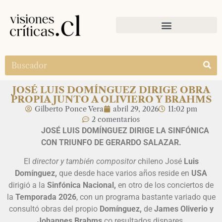
JOSÉ LUIS DOMÍNGUEZ DIRIGE OBRA
PROPIA JUNTO A OLIVIERO Y BRAHMS
Gilberto Ponce Vera
abril 29, 2026
11:02 pm
2 comentarios
JOSÉ LUIS DOMÍNGUEZ DIRIGE LA SINFÓNICA
CON TRIUNFO DE GERARDO SALAZAR.
El
director y también compositor
chileno José
Luis
Domínguez,
que desde hace varios años reside en
USA
dirigió a la
Sinfónica Nacional,
en otro de los conciertos de
la
Temporada 2026
, con un programa bastante variado que
consultó obras del propio
Domínguez,
de
James Oliverio y
Johannes Brahms
co resultados dispares.