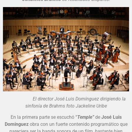
El director José Luis Domínguez dirigiendo la
sinfonía de Brahms foto Jackeline Uribe
En la primera parte se escuchó “
Temple”
de
José Luis
Domínguez
obra con un fuerte contenido programático que
pareciera ser la banda sonora de un film,
bastante bien