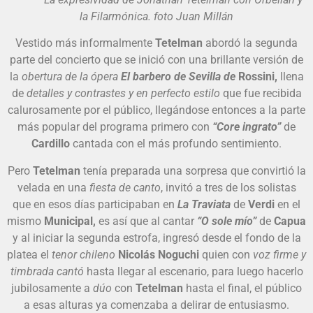
la Filarmónica. foto Juan Millán
Vestido más informalmente
Tetelman
abordó la segunda
parte del concierto que se inició con una brillante versión de
la
obertura de la ópera
El barbero de Sevilla de
Rossini,
llena
de
detalles y contrastes y en perfecto estilo
que fue recibida
calurosamente por el público, llegándose entonces a la parte
más popular del programa primero con
“Core ingrato”
de
Cardillo
cantada con el más profundo sentimiento.
Pero
Tetelman
tenía preparada una sorpresa que convirtió la
velada en una
fiesta de canto
, invitó a tres de los solistas
que en esos días participaban en
La Traviata
de
Verdi
en el
mismo
Municipal,
es así que al cantar
“O sole mío”
de
Capua
y al iniciar la segunda estrofa, ingresó desde el fondo de la
platea el
tenor chileno
Nicolás Noguchi
quien con
voz firme y
timbrada cantó
hasta llegar al escenario, para luego hacerlo
jubilosamente a
dúo
con
Tetelman
hasta el final, el público
a esas alturas ya comenzaba a delirar de entusiasmo.