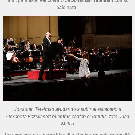
final, para este reencuentro de
Jonathan Tetelman
con su
país natal.
Jonathan Tetelman ayudando a subir al escenario a
Alexandra Razskasoff mientras cantan el Brindis. foto Juan
Millán