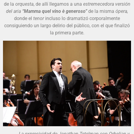
de la
orquesta
, de allí llegamos a una
estremecedora versión
del aria
“Mamma quel vino è generoso”
de la misma
ópera,
donde el
tenor
incluso lo dramatizó corporalmente
consiguiendo un largo delirio del público, con el que finalizó
la primera parte.
La expresividad de Jonathan Tetelman con Orbelian y