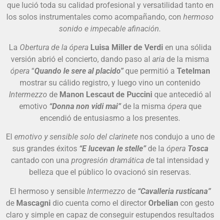
que lució toda su calidad profesional y versatilidad tanto en
los solos instrumentales como acompañando, con
hermoso
sonido e impecable afinación.
La
Obertura de la ópera
Luisa Miller de Verdi
en una sólida
versión abrió el concierto, dando paso al
aria
de la misma
ópera
“
Quando le sere al placido”
que permitió a
Tetelman
mostrar su cálido registro, y luego vino un contenido
Intermezzo
de
Manon Lescaut de Puccini
que antecedió al
emotivo
“Donna non vidi mai”
de la misma
ópera
que
encendió de entusiasmo a los presentes.
El
emotivo y sensible solo del clarinete
nos condujo a uno de
sus grandes éxitos
“E lucevan le stelle”
de la
ópera
Tosca
cantado con una
progresión dramática d
e tal intensidad y
belleza que el público lo ovacionó sin reservas.
El hermoso y sensible
Intermezzo
de
“Cavalleria rusticana”
de
Mascagni
dio cuenta como el director
Orbelian
con gesto
claro y simple en capaz de conseguir estupendos resultados