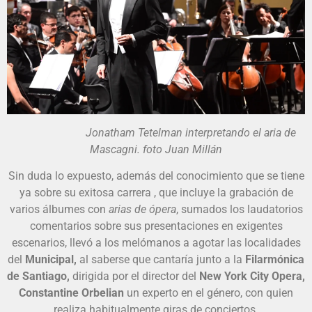
Jonatham Tetelman interpretando el aria de
Mascagni. foto Juan Millán
Sin duda lo expuesto, además del conocimiento que se tiene
ya sobre su exitosa carrera , que incluye la grabación de
varios álbumes con
arias de ópera
, sumados los laudatorios
comentarios sobre sus presentaciones en exigentes
escenarios, llevó a los melómanos a agotar las localidades
del
Municipal,
al saberse que cantaría junto a la
Filarmónica
de Santiago,
dirigida por el director del
New York City Opera,
Constantine Orbelian
un experto en el género, con quien
realiza habitualmente giras de conciertos.