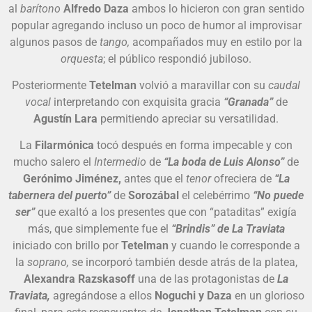
al
barítono
Alfredo Daza
ambos lo hicieron con gran sentido
popular agregando incluso un poco de humor al improvisar
algunos pasos de
tango,
acompañados muy en estilo por la
orquesta
; el público respondió jubiloso.
Posteriormente
Tetelman
volvió a maravillar con su
caudal
vocal
interpretando con exquisita gracia
“Granada”
de
Agustín Lara
permitiendo apreciar su versatilidad.
La
Filarmónica
tocó después en forma impecable y con
mucho salero el
Intermedio
de
“La boda de Luis Alonso”
de
Gerónimo Jiménez,
antes que el
tenor
ofreciera de
“La
tabernera del puerto”
de
Sorozábal
el celebérrimo
“No puede
ser”
que exaltó a los presentes que con “pataditas” exigía
más, que simplemente fue el
“Brindis” de La Traviata
iniciado con brillo por
Tetelman
y cuando le corresponde a
la
soprano,
se incorporó también desde atrás de la platea,
Alexandra Razskasoff
una de las protagonistas de
La
Traviata,
agregándose a ellos
Noguchi y Daza
en un glorioso