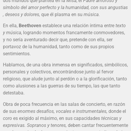
dos mundos que plantea en la
Misa
, el
Padre amoroso y
símbolo del amor perfecto y la humanidad, con sus angustias
, deseos y dolores,
que él plasma en su
música
.
En ella,
Beethoven
establece una relación íntima entre
texto
y música
, logrando momentos francamente conmovedores,
y no sería aventurado decir que, pretende con ella, ser
portavoz de la humanidad, tanto como de sus propios
sentimientos.
Hablamos, de una obra inmensa en significados, simbólicos,
personales y colectivos, encontrándose junto al fervor
religioso, que alude junto al perdón o a la glorificación, tanto
como alusiones a las guerras de su tiempo, las que tanto
detestaba.
Obra de poca frecuencia en las salas de concierto, en razón
de sus
enormes desafíos, vocales e instrumentales,
donde el
coro
es exigido al máximo, en sus capacidades
técnicas y
expresivas.
Sopranos y tenores,
deben cantar frecuentemente