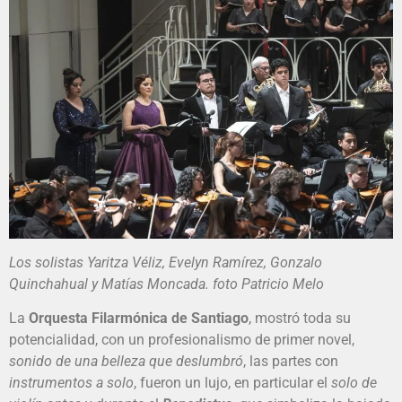
Los solistas Yaritza Véliz, Evelyn Ramírez, Gonzalo
Quinchahual y Matías Moncada. foto Patricio Melo
La
Orquesta Filarmónica de Santiago
, mostró toda su
potencialidad, con un profesionalismo de primer novel,
sonido de una belleza que deslumbró
, las partes con
instrumentos a solo
, fueron un lujo, en particular el
solo de