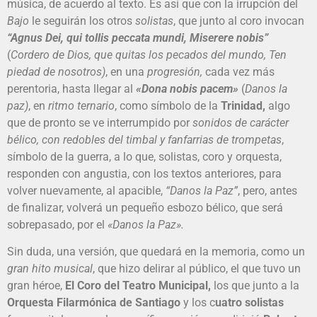
música, de acuerdo al texto. Es así que con la irrupción del
Bajo
le seguirán los otros
solistas
, que junto al coro invocan
“Agnus Dei, qui tollis peccata mundi, Miserere nobis”
(
Cordero de Dios, que quitas los pecados del mundo, Ten
piedad de nosotros)
, en una
progresión,
cada vez más
perentoria, hasta llegar al
«Dona nobis pacem»
(
Danos la
paz)
, en
ritmo ternario
, como símbolo de la
Trinidad,
algo
que de pronto se ve interrumpido por
sonidos de carácter
bélico, con redobles del timbal y fanfarrias de trompetas
,
símbolo de la guerra, a lo que, solistas, coro y orquesta,
responden con angustia, con los textos anteriores, para
volver nuevamente, al apacible,
“Danos la Paz”
, pero, antes
de finalizar, volverá un pequeño esbozo bélico, que será
sobrepasado, por el
«Danos la Paz».
Sin duda, una versión, que quedará en la memoria, como un
gran hito musical
, que hizo delirar al público, el que tuvo un
gran héroe,
El Coro del Teatro Municipal,
los que junto a la
Orquesta Filarmónica de Santiago
y los c
uatro solistas