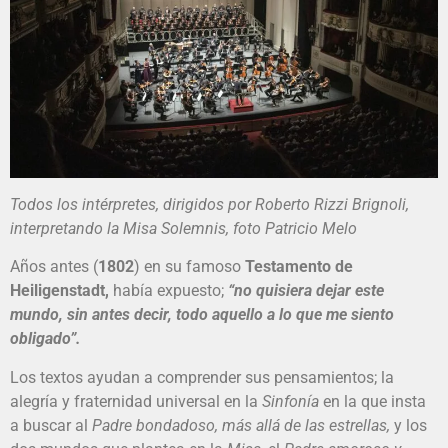
Todos los intérpretes, dirigidos por Roberto Rizzi Brignoli,
interpretando la Misa Solemnis, foto Patricio Melo
Años antes (
1802
) en su famoso
Testamento de
Heiligenstadt,
había expuesto;
“no quisiera dejar este
mundo, sin antes decir, todo aquello a lo que me siento
obligado”.
Los textos ayudan a comprender sus pensamientos; la
alegría y fraternidad universal en la
Sinfonía
en la que insta
a buscar al
Padre bondadoso, más allá de las estrellas,
y los