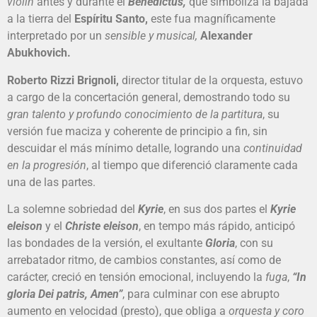
violín
antes y durante el
Benedictus,
que simboliza la bajada
a la tierra del
Espíritu Santo,
este fua magníficamente
interpretado por un
sensible y musical,
Alexander
Abukhovich.
Roberto Rizzi Brignoli,
director titular de la orquesta, estuvo
a cargo de la concertación general, demostrando todo su
gran talento y profundo conocimiento de la partitura
, su
versión fue maciza y coherente de principio a fin, sin
descuidar el más mínimo detalle, logrando una
continuidad
en la progresión
, al tiempo que diferenció claramente cada
una de las partes.
La solemne sobriedad del
Kyrie
, en sus dos partes el
Kyrie
eleison
y el
Christe eleison
, en tempo más rápido, anticipó
las bondades de la versión, el exultante
Gloria
, con su
arrebatador ritmo, de cambios constantes, así como de
carácter, creció en tensión emocional, incluyendo la
fuga
,
“In
gloria Dei patris, Amen”
, para culminar con ese abrupto
aumento en velocidad (presto), que obliga a
orquesta y coro