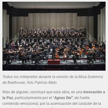
Todos los intérpretes durante la versión de la Misa Solemnis
de Beethoven, foto Patricio Melo
Más de alguien, concluye que esta obra, es una
invocación a
la Paz
, particularmente por el “
Agnus Dei”
, de fuerte
contenido emocional, por la acentuación del carácter de la