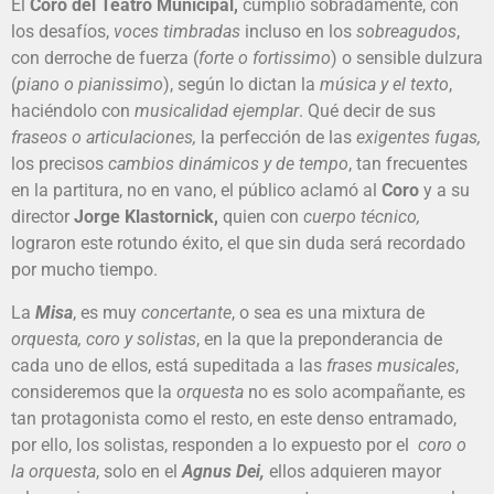
El
Coro del Teatro Municipal,
cumplió sobradamente, con
los desafíos,
voces timbradas
incluso en los
sobreagudos
,
con derroche de fuerza (
forte o fortissimo
) o sensible dulzura
(
piano o pianissimo
), según lo dictan la
música y el texto
,
haciéndolo con
musicalidad ejemplar
. Qué decir de sus
fraseos o articulaciones,
la perfección de las
exigentes fugas,
los precisos
cambios dinámicos y de tempo
, tan frecuentes
en la partitura, no en vano, el público aclamó al
Coro
y a su
director
Jorge Klastornick,
quien con
cuerpo técnico,
lograron este rotundo éxito, el que sin duda será recordado
por mucho tiempo.
La
Misa
, es muy
concertante
, o sea es una mixtura de
orquesta, coro y solistas
, en la que la preponderancia de
cada uno de ellos, está supeditada a las
frases musicales
,
consideremos que la
orquesta
no es solo acompañante, es
tan protagonista como el resto, en este denso entramado,
por ello, los solistas, responden a lo expuesto por el
coro o
la orquesta
, solo en el
Agnus Dei,
ellos adquieren mayor