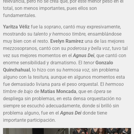
relevancia, pero no se crea que, por este menor peso en el
total, son menos importantes, pues ellos son
fundamentales.
Yaritza Véliz
fue la
soprano
, cantó muy expresivamente,
mostrando su
talento y hermoso timbre,
ensamblándose
muy bien con el resto.
Evelyn Ramírez
una de las mejores
mezzosopranos, cantó con su
poderosa y bella voz
, tuvo tal
vez sus mejores momentos en el
Agnus Dei
, que cantó con
enorme sensibilidad y dramatismo. El
tenor
Gonzalo
Quinchahual
, lo hizo con su
hermosa voz,
sin problema
alguno con la
tesitura,
aunque en algunos momentos esta
fue demasiado liviana para el peso orquestal. El
hermoso
timbre de bajo
de
Matías Moncada
, que en
ópera
se
despliega sin problemas, en esta densa orquestación no
siempre se escuchó adecuadamente, donde sí brilló sin
problema alguno, fue en el
Agnus Dei
donde tiene
importante participación.