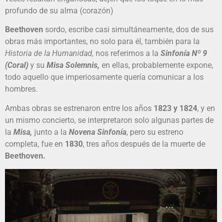
profundo de su alma (corazón)
Beethoven
sordo, escribe casi simultáneamente, dos de sus
obras más importantes, no solo para él, también para la
Historia de la Humanidad,
nos referimos a la
Sinfonía Nº 9
(Coral)
y su
Misa Solemnis,
en ellas, probablemente expone,
todo aquello que imperiosamente quería comunicar a los
hombres.
Ambas obras se estrenaron entre los años
1823 y 1824
, y en
un mismo concierto, se interpretaron solo algunas partes de
la
Misa,
junto a la
Novena Sinfonía
, pero su estreno
completa, fue en
1830
, tres años después de la muerte de
Beethoven.