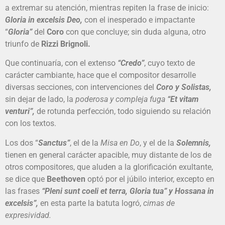
a extremar su atención, mientras repiten la frase de inicio:
Gloria in excelsis Deo,
con el inesperado e impactante
“
Gloria”
del
Coro
con que concluye; sin duda alguna, otro
triunfo de
Rizzi Brignoli.
Que continuaría, con el extenso
“Credo”
, cuyo texto de
carácter cambiante, hace que el compositor desarrolle
diversas secciones, con intervenciones del
Coro y Solistas,
sin dejar de lado, la
poderosa y compleja fuga
“Et vitam
venturi”,
de rotunda perfección, todo siguiendo su relación
con los textos.
Los dos “
Sanctus”
, el de la
Misa en Do
, y el de la
Solemnis,
tienen en general carácter apacible, muy distante de los de
otros compositores, que aluden a la glorificación exultante,
se dice que
Beethoven
optó por el júbilo interior, excepto en
las frases
“Pleni sunt coeli et terra, Gloria tua” y Hossana in
excelsis”,
en esta parte la batuta logró,
cimas de
expresividad.