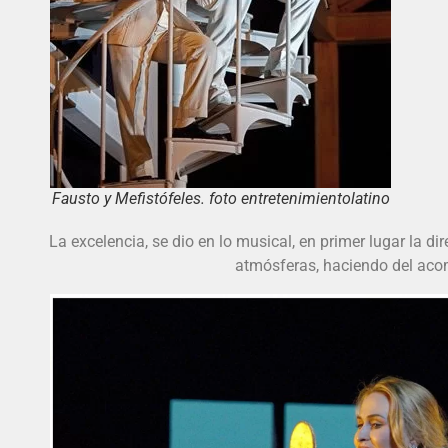
Fausto y Mefistófeles. foto entretenimientolatino
La excelencia, se dio en lo musical, en primer lugar la di
atmósferas, haciendo del acom