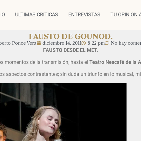
CIO
ÚLTIMAS CRÍTICAS
ENTREVISTAS
TU OPINIÓN 
FAUSTO DE GOUNOD.
berto Ponce Vera
diciembre 14, 2011
8:22 pm
No hay comen
FAUSTO DESDE EL MET.
os momentos de la transmisión, hasta el
Teatro Nescafé de la A
 aspectos contrastantes; sin duda un triunfo en lo musical, mi