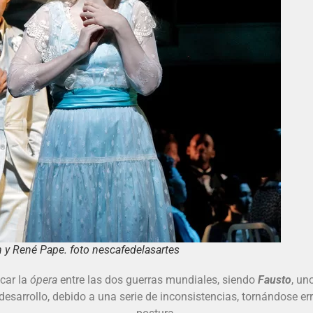
y René Pape. foto nescafedelasartes
car la
ópera
entre las dos guerras mundiales, siendo
Fausto
, un
desarrollo, debido a una serie de inconsistencias, tornándose er