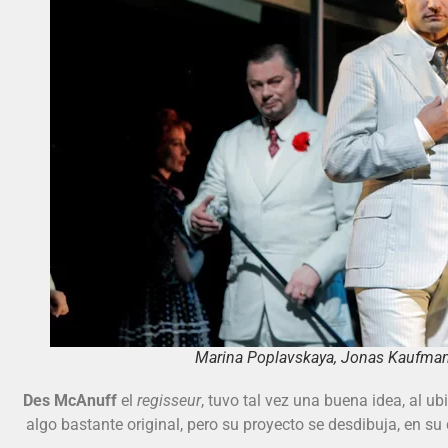
Marina Poplavskaya, Jonas Kaufman 
Des McAnuff
el
regisseur
, tuvo tal vez una buena idea, al ubi
algo bastante original, pero su proyecto se desdibuja, en su 