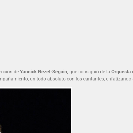
rección de
Yannick Nézet-Séguin,
que consiguió de la
Orquesta 
pañamiento, un todo absoluto con los cantantes, enfatizando 