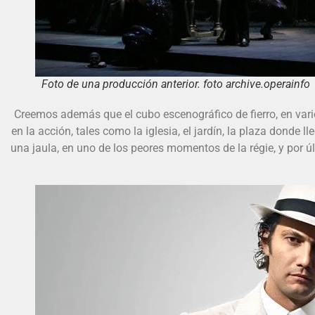
Foto de una producción anterior. foto archive.operainfo
Creemos además que el cubo escenográfico de fierro, en vario
en la acción, tales como la iglesia, el jardín, la plaza donde 
una jaula, en uno de los peores momentos de la régie, y por últ