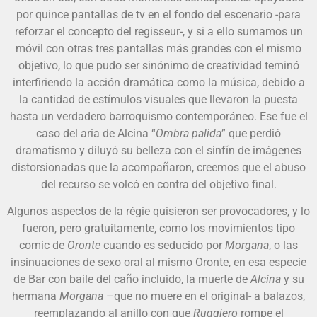
por quince pantallas de tv en el fondo del escenario -para
reforzar el concepto del regisseur-, y si a ello sumamos un
móvil con otras tres pantallas más grandes con el mismo
objetivo, lo que pudo ser sinónimo de creatividad teminó
interfiriendo la acción dramática como la música, debido a
la cantidad de estímulos visuales que llevaron la puesta
hasta un verdadero barroquismo contemporáneo. Ese fue el
caso del aria de Alcina “
Ombra palida
” que perdió
dramatismo y diluyó su belleza con el sinfín de imágenes
distorsionadas que la acompañaron, creemos que el abuso
del recurso se volcó en contra del objetivo final.
Algunos aspectos de la régie quisieron ser provocadores, y lo
fueron, pero gratuitamente, como los movimientos tipo
comic de
Oronte
cuando es seducido por
Morgana
, o las
insinuaciones de sexo oral al mismo Oronte, en esa especie
de Bar con baile del caño incluido, la muerte de
Alcina
y su
hermana
Morgana
–que no muere en el original- a balazos,
reemplazando al anillo con que
Ruggiero
rompe el