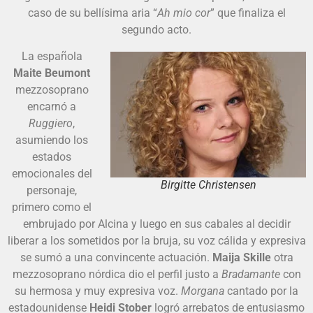
caso de su bellísima aria “
Ah mio
cor
” que finaliza el
segundo acto.
La española
Maite Beumont
mezzosoprano
encarnó a
Ruggiero
,
asumiendo los
estados
emocionales del
Birgitte Christensen
personaje,
primero como el
embrujado por Alcina y luego en sus cabales al decidir
liberar a los sometidos por la bruja, su voz cálida y expresiva
se sumó a una convincente actuación.
Maija Skille
otra
mezzosoprano nórdica dio el perfil justo a
Bradamante
con
su hermosa y muy expresiva voz.
Morgana
cantado por la
estadounidense
Heidi Stober
logró arrebatos de entusiasmo