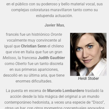
en el público con su poderoso y bello material vocal, sus
complejas coloraturas maravillaron tanto como su
estupenda actuación.
Javier Mas
,
francés fue un histriónico
Oronte
vocalmente muy convincente al
igual que
Christian Senn
el chileno
que vive en Italia que fue un gran
Melisso
, la francesa
Judith Gauthier
como
Oberto
fue un tanto discreta
en sus primeras apariciones,
descolló en su última aria, que tiene
Heidi Stober
enormes dificultades.
La puesta en escena de
Marcelo Lombardero
trasladó la
acción desde la Isla mágica del original a un mundo
contemporáneo hedonista, a veces una especie de “Disco”,
otras un bar, con otros momentos conceptuales apoyados