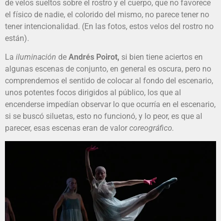
de velos sueltos sobre el rostro y el cuerpo, que no favorece
el físico de nadie, el colorido del mismo, no parece tener no
tener intencionalidad. (En las fotos, estos velos del rostro no
están).
La
iluminación
de
Andrés Poirot,
si bien tiene aciertos en
algunas escenas de conjunto, en general es oscura, pero no
comprendemos el sentido de colocar al fondo del escenario,
unos potentes focos dirigidos al público, los que al
encenderse impedían observar lo que ocurría en el escenario,
si se buscó siluetas, esto no funcionó, y lo peor, es que al
parecer, esas escenas eran de valor
coreográfico.