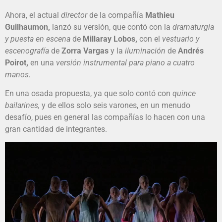
Ahora, el actual
director
de la compañía
Mathieu
Guilhaumon,
lanzó su versión, que contó con la
dramaturgia
y puesta en escena
de
Millaray Lobos,
con el
vestuario y
escenografía
de
Zorra Vargas
y la
iluminación
de
Andrés
Poirot,
en una
versión instrumental para piano a cuatro
manos.
En una osada propuesta, ya que solo contó con
quince
bailarines,
y de ellos solo seis varones, en un menudo
desafío, pues en general las compañías lo hacen con una
gran cantidad de integrantes.