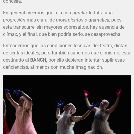
doncella.
En general creemos que a la
coreografía,
le falta una
progresión
más clara, de
movimientos o dramática,
pues
esta transcurre, sin mayores sobresaltos, hay ausencia de
clímax, y el final, que bien podría serlo, se desaprovecha.
Entendemos que las condiciones técnicas del teatro, distan
de ser las ideales, pero también sabemos que el mismo, está
destinado al
BANCH,
por ello debieran intentar suplir esas
deficiencias, al menos con mucha imaginación.