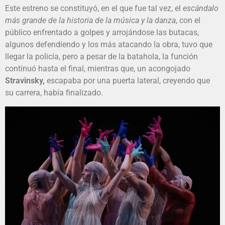
Este estreno se constituyó, en el que fue tal vez, el
escándalo
más grande de la historia de la música y la danza
, con el
público enfrentado a golpes y arrojándose las butacas,
algunos defendiendo y los más atacando la obra, tuvo que
llegar la policía, pero a pesar de la batahola, la función
continuó hasta el final, mientras que, un acongojado
Stravinsky,
escapaba por una puerta lateral, creyendo que
su carrera, había finalizado.