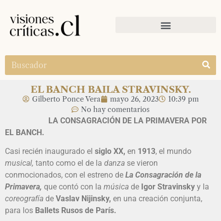
EL BANCH BAILA STRAVINSKY.
Gilberto Ponce Vera
mayo 26, 2023
10:39 pm
No hay comentarios
LA CONSAGRACIÓN DE LA PRIMAVERA POR
EL BANCH.
Casi recién inaugurado el
siglo XX,
en
1913
, el mundo
musical,
tanto como el de la
danza
se vieron
conmocionados, con el estreno de
La Consagración de la
Primavera,
que contó con la
música
de
Igor Stravinsky
y la
coreografía
de
Vaslav Nijinsky,
en una creación conjunta,
para los
Ballets Rusos de París.