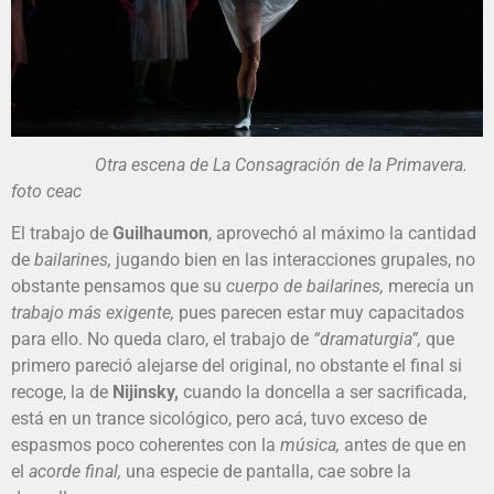
Otra escena de La Consagración de la Primavera.
foto ceac
El trabajo de
Guilhaumon
, aprovechó al máximo la cantidad
de
bailarines,
jugando bien en las interacciones grupales, no
obstante pensamos que su
cuerpo de bailarines,
merecía un
trabajo más exigente,
pues parecen estar muy capacitados
para ello. No queda claro, el trabajo de
“dramaturgia”,
que
primero pareció alejarse del original, no obstante el final si
recoge, la de
Nijinsky,
cuando la doncella a ser sacrificada,
está en un trance sicológico, pero acá, tuvo exceso de
espasmos poco coherentes con la
música,
antes de que en
el
acorde final,
una especie de pantalla, cae sobre la