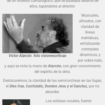
de un molesto camarógrafo, que se paseaba delante de
ellos, tapándoles al director.
Musicales,
afinados, con
claridad de
líneas
melódicas,
enfatizando
contrastes
dinámicos, y
Víctor Alarcón. foto visionescriticas
por sobre todo,
y aquí se nota la mano de
Alarcón
, con gran conocimiento
del espíritu de la obra.
Destacaremos, la claridad de las
semicorcheas
en las
fugas
,
el
Dies Irae, Confutatis, Domine Jesu y el Sanctus,
por no
abundar.
Los solistas vocales, fueron