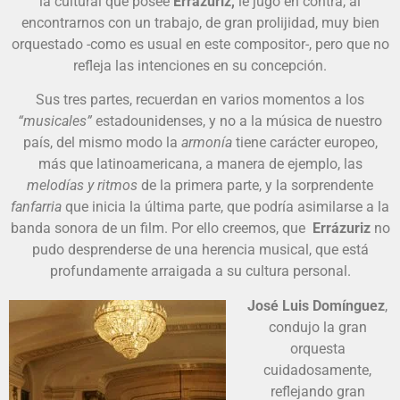
la cultural que posee
Errázuriz,
le jugó en contra, al
encontrarnos con un trabajo, de gran prolijidad, muy bien
orquestado -como es usual en este compositor-, pero que no
refleja las intenciones en su concepción.
Sus tres partes, recuerdan en varios momentos a los
“musicales”
estadounidenses, y no a la música de nuestro
país, del mismo modo la
armonía
tiene carácter europeo,
más que latinoamericana, a manera de ejemplo, las
melodías y ritmos
de la primera parte, y la sorprendente
fanfarria
que inicia la última parte, que podría asimilarse a la
banda sonora de un film. Por ello creemos, que
Errázuriz
no
pudo desprenderse de una herencia musical, que está
profundamente arraigada a su cultura personal.
José Luis Domínguez
,
condujo la gran
orquesta
cuidadosamente,
reflejando gran