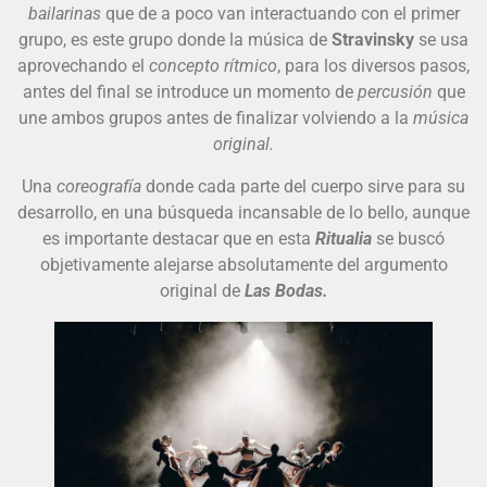
bailarinas
que de a poco van interactuando con el primer
grupo, es este grupo donde la música de
Stravinsky
se usa
aprovechando el
concepto rítmico
, para los diversos pasos,
antes del final se introduce un momento de
percusión
que
une ambos grupos antes de finalizar volviendo a la
música
original.
Una
coreografía
donde cada parte del cuerpo sirve para su
desarrollo, en una búsqueda incansable de lo bello, aunque
es importante destacar que en esta
Ritualia
se buscó
objetivamente alejarse absolutamente del argumento
original de
Las Bodas.