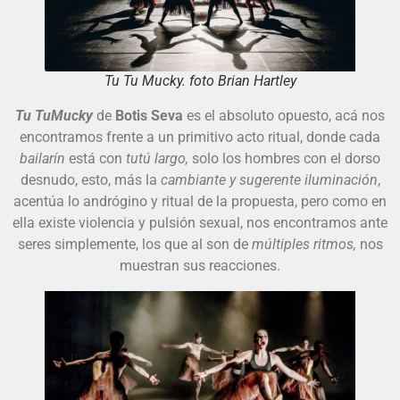
Tu Tu Mucky. foto Brian Hartley
Tu TuMucky
de
Botis Seva
es el absoluto opuesto, acá nos
encontramos frente a un primitivo acto ritual, donde cada
bailarín
está con
tutú largo,
solo los hombres con el dorso
desnudo, esto, más la
cambiante y sugerente iluminación
,
acentúa lo andrógino y ritual de la propuesta, pero como en
ella existe violencia y pulsión sexual, nos encontramos ante
seres simplemente, los que al son de
múltiples ritmos,
nos
muestran sus reacciones.