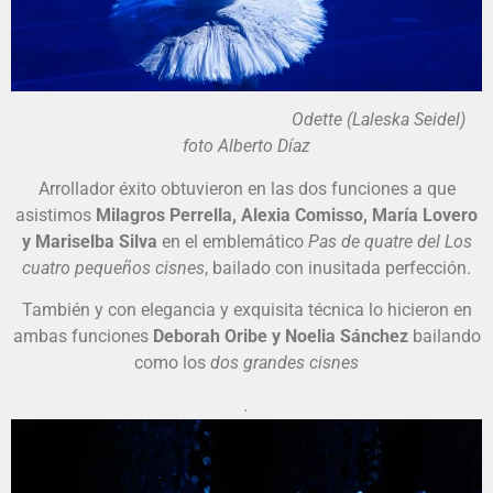
Odette (Laleska Seidel)
foto Alberto Díaz
Arrollador éxito obtuvieron en las dos funciones a que
asistimos
Milagros Perrella, Alexia Comisso, María Lovero
y Mariselba Silva
en el emblemático
Pas de quatre del Los
cuatro pequeños cisnes
, bailado con inusitada perfección.
También y con elegancia y exquisita técnica lo hicieron en
ambas funciones
Deborah Oribe y Noelia Sánchez
bailando
como los
dos grandes cisnes
.