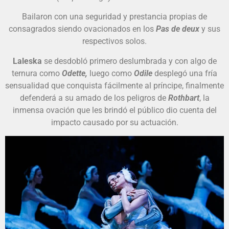
Bailaron con una seguridad y prestancia propias de
consagrados siendo ovacionados en los
Pas de deux
y sus
respectivos solos.
Laleska
se desdobló primero deslumbrada y con algo de
ternura como
Odette,
luego como
Odile
desplegó una fría
sensualidad que conquista fácilmente al príncipe, finalmente
defenderá a su amado de los peligros de
Rothbart
, la
inmensa ovación que les brindó el público dio cuenta del
impacto causado por su actuación.