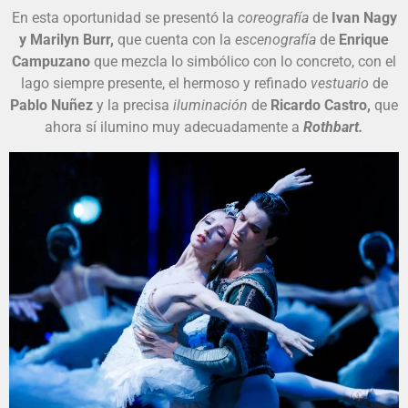
En esta oportunidad se presentó la
coreografía
de
Ivan Nagy
y Marilyn Burr,
que cuenta con la
escenografía
de
Enrique
Campuzano
que mezcla lo simbólico con lo concreto, con el
lago siempre presente, el hermoso y refinado
vestuario
de
Pablo Nuñez
y la precisa
iluminación
de
Ricardo Castro,
que
ahora sí ilumino muy adecuadamente a
Rothbart.