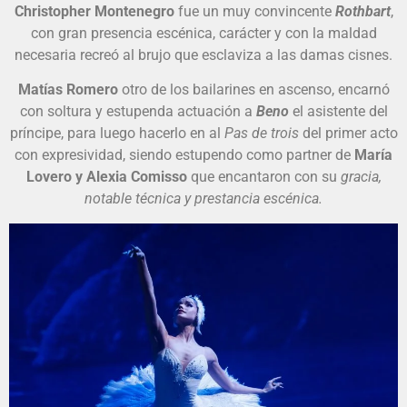
Christopher Montenegro
fue un muy convincente
Rothbart
,
con gran presencia escénica, carácter y con la maldad
necesaria recreó al brujo que esclaviza a las damas cisnes.
Matías Romero
otro de los bailarines en ascenso, encarnó
con soltura y estupenda actuación a
Beno
el asistente del
príncipe, para luego hacerlo en al
Pas de trois
del primer acto
con expresividad, siendo estupendo como partner de
María
Lovero y Alexia Comisso
que encantaron con su
gracia,
notable técnica y prestancia escénica.