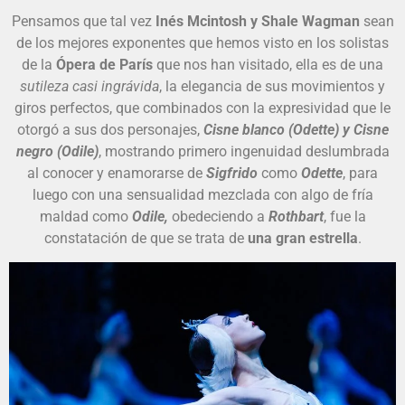
Pensamos que tal vez
Inés Mcintosh y Shale Wagman
sean
de los mejores exponentes que hemos visto en los solistas
de la
Ópera de París
que nos han visitado, ella es de una
sutileza casi ingrávida
, la elegancia de sus movimientos y
giros perfectos, que combinados con la expresividad que le
otorgó a sus dos personajes,
Cisne blanco (Odette) y Cisne
negro (Odile)
, mostrando primero ingenuidad deslumbrada
al conocer y enamorarse de
Sigfrido
como
Odette
, para
luego con una sensualidad mezclada con algo de fría
maldad como
Odile,
obedeciendo a
Rothbart
, fue la
constatación de que se trata de
una gran estrella
.