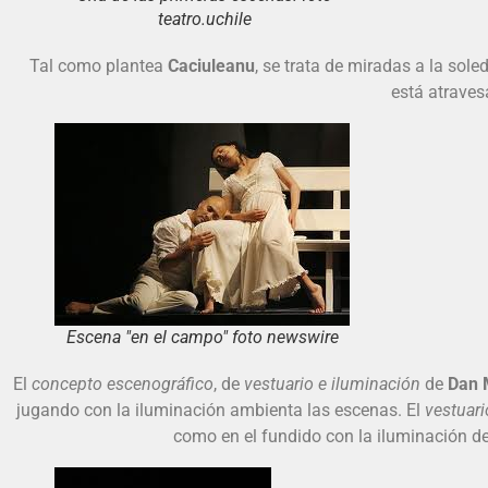
teatro.uchile
Tal como plantea
Caciuleanu
, se trata de miradas a la sol
está atraves
Escena "en el campo" foto newswire
El
concepto escenográfico
, de
vestuario e iluminación
de
Dan 
jugando con la iluminación ambienta las escenas. El
vestuar
como en el fundido con la iluminación de