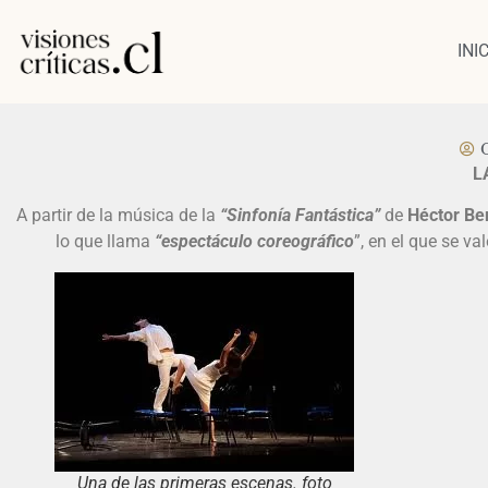
INI
G
L
A partir de la música de la
“Sinfonía Fantástica”
de
Héctor Ber
lo que llama
“espectáculo coreográfico
”, en el que se v
Una de las primeras escenas. foto