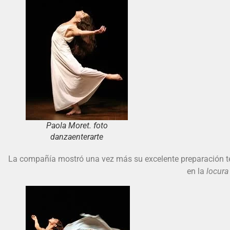
Paola Moret. foto
danzaenterarte
La compañía mostró una vez más su excelente preparación t
en la
locura