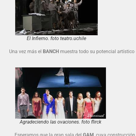
El Infierno. foto teatro.uchile
Una vez más el
BANCH
muestra todo su potencial artístico
Agradeciendo las ovaciones. foto flirck
Esperamos que la gran sala del
GAM
, cuya construcción