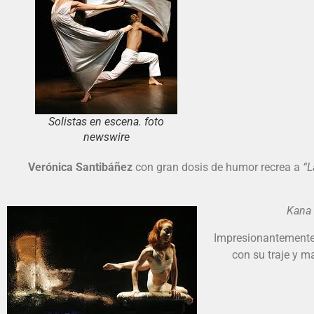
Solistas en escena. foto
newswire
Verónica Santibáñez
con gran dosis de humor recrea a
“L
Kana
Impresionantemente 
con su traje y m