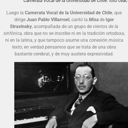
Camerata Vocal de la Universidad de Chile. foto ceac
Luego la
Camerata Vocal de la Universidad de Chile
, que
dirige
Juan Pablo Villarroel
, cantó la
Misa
de
Igor
Stravinsky
, acompañada de un grupo de
vientos de la
sinfónica,
obra que no se inscribe ni en la tradición ortodoxa,
ni en la latina, y que tampoco asume una conexión
música
texto
; en verdad pensamos que se trata de una obra
bastante cerebral, y de muy austera expresividad.