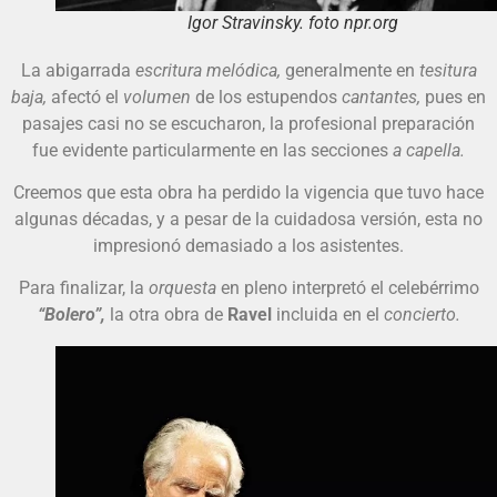
Igor Stravinsky. foto npr.org
La abigarrada
escritura melódica,
generalmente en
tesitura
baja,
afectó el
volumen
de los estupendos
cantantes,
pues en
pasajes casi no se escucharon, la profesional preparación
fue evidente particularmente en las secciones
a capella.
Creemos que esta obra ha perdido la vigencia que tuvo hace
algunas décadas, y a pesar de la cuidadosa versión, esta no
impresionó demasiado a los asistentes.
Para finalizar, la
orquesta
en pleno interpretó el celebérrimo
“Bolero”,
la otra obra de
Ravel
incluida en el
concierto.