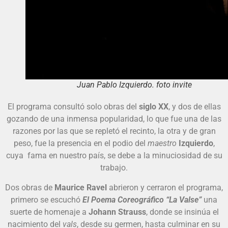
Juan Pablo Izquierdo. foto invite
El programa consultó solo obras del
siglo XX
, y dos de ellas
gozando de una inmensa popularidad, lo que fue una de las
razones por las que se repletó el recinto, la otra y de gran
peso, fue la presencia en el podio del
maestro
Izquierdo
,
cuya fama en nuestro país, se debe a la minuciosidad de su
trabajo.
Dos obras de
Maurice Ravel
abrieron y cerraron el programa,
primero se escuchó
El Poema Coreográfico “La Valse”
una
suerte de homenaje a
Johann Strauss
, donde se insinúa el
nacimiento del
vals
, desde su germen, hasta culminar en su