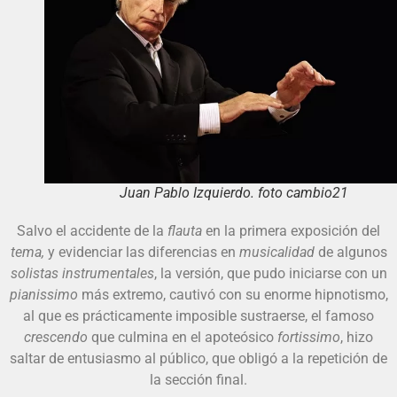
Juan Pablo Izquierdo. foto cambio21
Salvo el accidente de la
flauta
en la primera exposición del
tema,
y evidenciar las diferencias en
musicalidad
de algunos
solistas instrumentales
, la versión, que pudo iniciarse con un
pianissimo
más extremo, cautivó con su enorme hipnotismo,
al que es prácticamente imposible sustraerse, el famoso
crescendo
que culmina en el apoteósico
fortissimo
, hizo
saltar de entusiasmo al público, que obligó a la repetición de
la sección final.