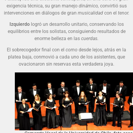
exigencia técnica, su gran manejo
dinámico,
convirtió sus
intervenciones en diálogos de gran
musicalidad
con el
tenor.
Izquierdo
logró un desarrollo unitario, conservando los
equilibrios entre los solistas, consiguiendo resultados de
enorme belleza en las
cuerdas.
El sobrecogedor final con el
corno
desde lejos, atrás en la
platea baja, conmovió a cada uno de los asistentes, que
ovacionaron sin reservas esta verdadera joya.