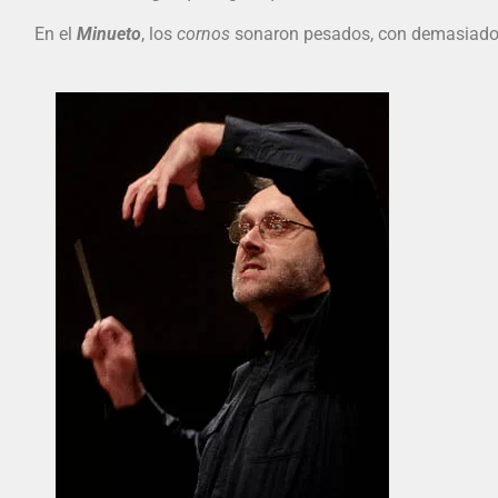
En el
Minueto
, los
cornos
sonaron pesados, con demasiad