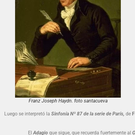
Franz Joseph Haydn. foto santacueva
Luego se interpretó la
Sinfonía Nº 87 de la serie de París,
de
F
El
Adagio
que sigue, que recuerda fuertemente al
O