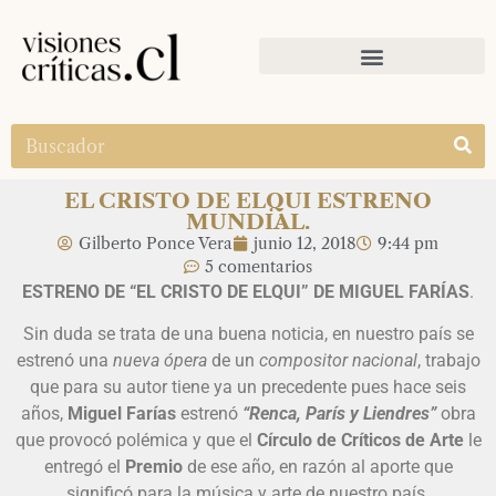
EL CRISTO DE ELQUI ESTRENO
MUNDIAL.
Gilberto Ponce Vera
junio 12, 2018
9:44 pm
5 comentarios
ESTRENO DE “EL CRISTO DE ELQUI” DE MIGUEL FARÍAS
.
Sin duda se trata de una buena noticia, en nuestro país se
estrenó una
nueva ópera
de un
compositor nacional
, trabajo
que para su autor tiene ya un precedente pues hace seis
años,
Miguel Farías
estrenó
“Renca, París y Liendres”
obra
que provocó polémica y que el
Círculo de Críticos de Arte
le
entregó el
Premio
de ese año, en razón al aporte que
significó para la música y arte de nuestro país.