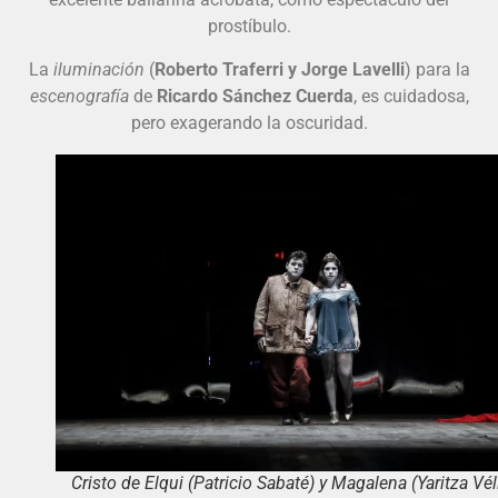
prostíbulo.
La
iluminación
(
Roberto Traferri y Jorge Lavelli
) para la
escenografía
de
Ricardo Sánchez Cuerda
, es cuidadosa,
pero exagerando la oscuridad.
Cristo de Elqui (Patricio Sabaté) y Magalena (Yaritza Vél