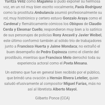
Yaritza Véliz
como
Magalena
sí pudo exponer su hermosa
voz, en un rol muy bien escrito vocalmente,
Paola Rodríguez
como la prostituta
Ambulancia
asumió profesionalmente su
rol; muy histriónico y certero estuvo
Gonzalo Araya
como el
Cardenal
y flemáticamente cómicos los
Obispos
de
Claudio
Cerda y Eleomar Cuello
; respondieron muy bien a lo satírico
de sus personajes de policías
Rony Ancavil y Javier Weibel
,
este último conformó también al sólido trío de trabajadores
junto a
Francisco Huerta y Jaime Mondaca
; no extrañó el
buen desempeño de
Pedro Espinoza
como el cliente del
prostíbulo, mientras que
Francisco Melo
derrochó toda su
experiencia actoral como el
Poeta Mesana.
Un estreno que fue en general bien recibido por el público,
que brindó una ovación a
Hernán Rivera Letelier,
quien
saludó efusivamente al
compositor
Miguel Farías,
más no
así al libretista
Alberto Mayol.
Gilberto Ponce (CCA)