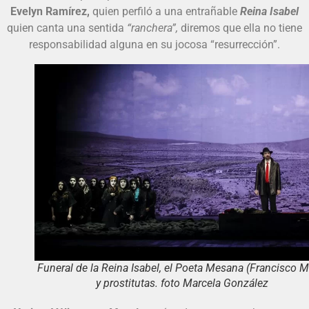
Evelyn Ramírez,
quien perfiló a una entrañable
Reina Isabel
quien canta una sentida
“ranchera”,
diremos que ella no tiene
responsabilidad alguna en su jocosa “resurrección”.
Funeral de la Reina Isabel, el Poeta Mesana (Francisco M
y prostitutas. foto Marcela González