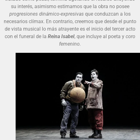
su interés, asimismo estimamos que la obra no posee
progresiones dinámico-expresivas
que conduzcan a los
necesarios clímax. En contrario, creemos que desde el punto
de vista musical lo más atrayente es el inicio del tercer acto
con el funeral de la
Reina Isabel
, que incluye al poeta y
coro
femenino.