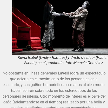
Reina Isabel (Evelyn Ramírez) y Cristo de Elqui (Patric
Sabaté) en el prostíbulo. foto Marcela González
No obstante en líneas generales
Lavelli
logra un espectáculo
que acierta en el movimiento de los personajes en el
escenario, y sus guiños humorísticos cercanos al cien mudo,
hacen sonreír sobre todo en los estereotipos de los
personajes de iglesia. Otro momento de interés es el
baile del
caño
(adelantándose en el tiempo) realizado por una bella y
excelente bailarina acróbata, como espectáculo del