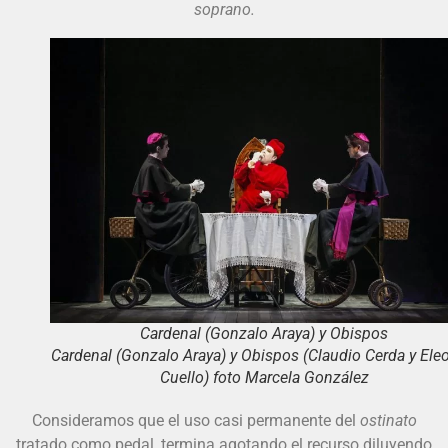
soprano.
Cardenal (Gonzalo Araya) y Obispos
Cardenal (Gonzalo Araya) y Obispos (Claudio Cerda y El
Cuello) foto Marcela González
Consideramos que el uso casi permanente del
ostinato
tratado como pedal, termina agotando el recurso diluyendo