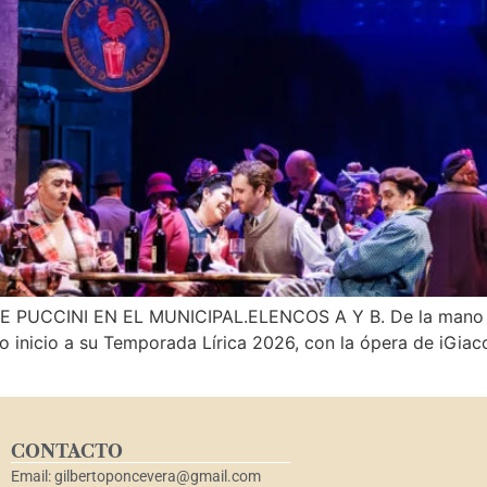
EN EL MUNICIPAL.ELENCOS A Y B. De la mano de Cri
io inicio a su Temporada Lírica 2026, con la ópera de iGiac
CONTACTO
Email: gilbertoponcevera@gmail.com