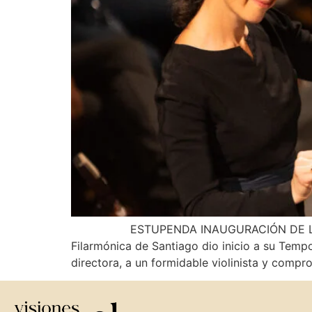
ESTUPENDA INAUGURACIÓN DE LA TEMPOR
Filarmónica de Santiago dio inicio a su Temp
directora, a un formidable violinista y compr